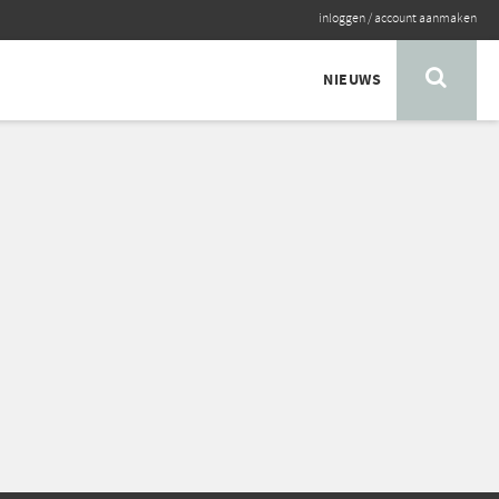
inloggen
/
account aanmaken
NIEUWS