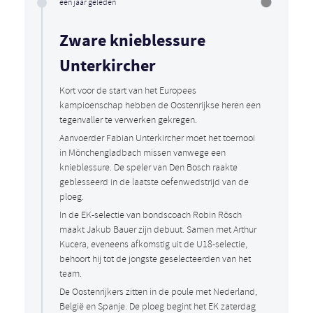
één jaar geleden
Zware knieblessure
Unterkircher
Kort voor de start van het Europees
kampioenschap hebben de Oostenrijkse heren een
tegenvaller te verwerken gekregen.
Aanvoerder Fabian Unterkircher moet het toernooi
in Mönchengladbach missen vanwege een
knieblessure. De speler van Den Bosch raakte
geblesseerd in de laatste oefenwedstrijd van de
ploeg.
In de EK-selectie van bondscoach Robin Rösch
maakt Jakub Bauer zijn debuut. Samen met Arthur
Kucera, eveneens afkomstig uit de U18-selectie,
behoort hij tot de jongste geselecteerden van het
team.
De Oostenrijkers zitten in de poule met Nederland,
België en Spanje. De ploeg begint het EK zaterdag