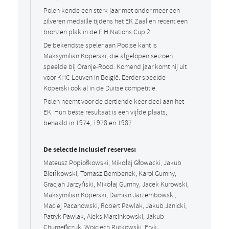
Polen kende een sterk jaar met onder meer een
zilveren medaille tijdens het EK Zaal en recent een
bronzen plak in de FIH Nations Cup 2.
De bekendste speler aan Poolse kant is
Maksymilian Koperski, die afgelopen seizoen
speelde bij Oranje-Rood. Komend jaar komt hij uit
voor KHC Leuven in België. Eerder speelde
Koperski ook al in de Duitse competitie.
Polen neemt voor de dertiende keer deel aan het
EK. Hun beste resultaat is een vijfde plaats,
behaald in 1974, 1978 en 1987.
De selectie inclusief reserves:
Mateusz Popiołkowski, Mikołaj Głowacki, Jakub
Bieńkowski, Tomasz Bembenek, Karol Gumny,
Gracjan Jarzyński, Mikołaj Gumny, Jacek Kurowski,
Maksymilian Koperski, Damian Jarzembowski,
Maciej Pacanowski, Robert Pawlak, Jakub Janicki,
Patryk Pawlak, Aleks Marcinkowski, Jakub
Chumeńczuk, Wojciech Rutkowski, Eryk