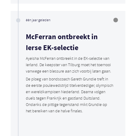
één jaar geleden
McFerran ontbreekt in
Ierse EK-selectie
Ayeisha McFerran ontbreekt in de EK-selectie van
Ierland. De keepster van Tilburg moet het toernooi
vanwege een blessure aan zich voorbij laten gaan.
De ploeg van bondscoach Gareth Grundie treft in
de eerste poulewedstrijd titelverdediger, olympisch
en wereldkampioen Nederland. Daarna volgen
duels tegen Frankrijk en gastland Duitsland.
Ondanks de pittige tegenstand mikt Grundie op
het bereiken van de halve finales.