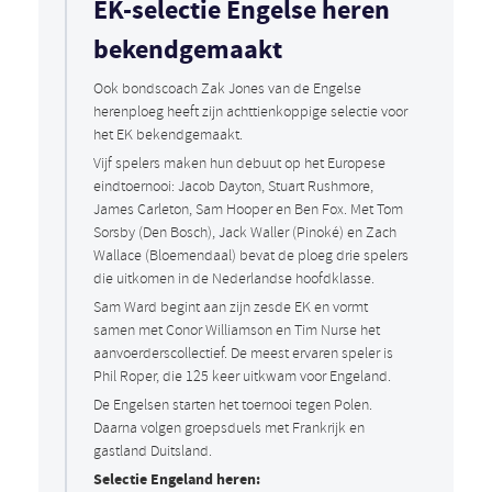
EK-selectie Engelse heren
bekendgemaakt
Ook bondscoach Zak Jones van de Engelse
herenploeg heeft zijn achttienkoppige selectie voor
het EK bekendgemaakt.
Vijf spelers maken hun debuut op het Europese
eindtoernooi: Jacob Dayton, Stuart Rushmore,
James Carleton, Sam Hooper en Ben Fox. Met Tom
Sorsby (Den Bosch), Jack Waller (Pinoké) en Zach
Wallace (Bloemendaal) bevat de ploeg drie spelers
die uitkomen in de Nederlandse hoofdklasse.
Sam Ward begint aan zijn zesde EK en vormt
samen met Conor Williamson en Tim Nurse het
aanvoerderscollectief. De meest ervaren speler is
Phil Roper, die 125 keer uitkwam voor Engeland.
De Engelsen starten het toernooi tegen Polen.
Daarna volgen groepsduels met Frankrijk en
gastland Duitsland.
Selectie Engeland heren: