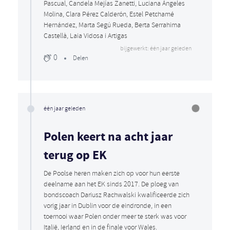
Pascual, Candela Mejías Zanetti, Luciana Ángeles
Molina, Clara Pérez Calderón, Estel Petchamé
Hernández, Marta Segú Rueda, Berta Serrahima
Castellà, Laia Vidosa i Artigas
bijgewerkt: één jaar geleden
0
Delen
één jaar geleden
Polen keert na acht jaar
terug op EK
De Poolse heren maken zich op voor hun eerste
deelname aan het EK sinds 2017. De ploeg van
bondscoach Dariusz Rachwalski kwalificeerde zich
vorig jaar in Dublin voor de eindronde, in een
toernooi waar Polen onder meer te sterk was voor
Italië, Ierland en in de finale voor Wales.