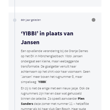
één jaar geleden
‘YIBBI’ in plaats van
Jansen
Een opvallende verandering bij de Oranje Dames
op het EK in Mönchengladbach: Yibbi Jansen
ondergaat een kleine, maar veelzeggende
transformatie. De goalgetter verruilt haar
achternaam op het shirt voor haar voornaam. Geen
‘Jansen’ meer boven het rugnummer 8, maar
YIBBI
simpelweg: ‘
’.
En zij is niet de enige met een nieuw jasje. Ook de
rugnummers zijn hier en daar wat gehusseld
Pien
binnen de selectie. Zo speelt aanvoerder
Sanders
deze zomer met nummer 11 – hetzelfde
nummer als bij haar club Den Bosch. Haar oude