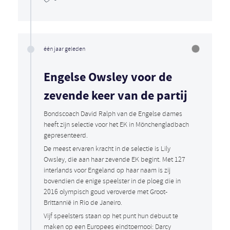
één jaar geleden
Engelse Owsley voor de
zevende keer van de partij
Bondscoach David Ralph van de Engelse dames
heeft zijn selectie voor het EK in Mönchengladbach
gepresenteerd.
De meest ervaren kracht in de selectie is Lily
Owsley, die aan haar zevende EK begint. Met 127
interlands voor Engeland op haar naam is zij
bovendien de enige speelster in de ploeg die in
2016 olympisch goud veroverde met Groot-
Brittannië in Rio de Janeiro.
Vijf speelsters staan op het punt hun debuut te
maken op een Europees eindtoernooi: Darcy