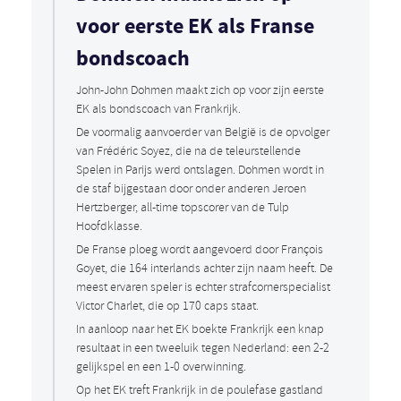
voor eerste EK als Franse
bondscoach
John-John Dohmen maakt zich op voor zijn eerste
EK als bondscoach van Frankrijk.
De voormalig aanvoerder van België is de opvolger
van Frédéric Soyez, die na de teleurstellende
Spelen in Parijs werd ontslagen. Dohmen wordt in
de staf bijgestaan door onder anderen Jeroen
Hertzberger, all-time topscorer van de Tulp
Hoofdklasse.
De Franse ploeg wordt aangevoerd door François
Goyet, die 164 interlands achter zijn naam heeft. De
meest ervaren speler is echter strafcornerspecialist
Victor Charlet, die op 170 caps staat.
In aanloop naar het EK boekte Frankrijk een knap
resultaat in een tweeluik tegen Nederland: een 2-2
gelijkspel en een 1-0 overwinning.
Op het EK treft Frankrijk in de poulefase gastland