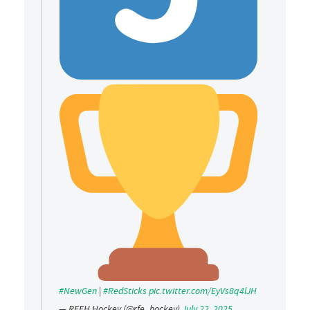
#NewGen
|
#RedSticks
pic.twitter.com/EyVs8q4lJH
— RFEH Hockey (@rfe_hockey)
July 22, 2025