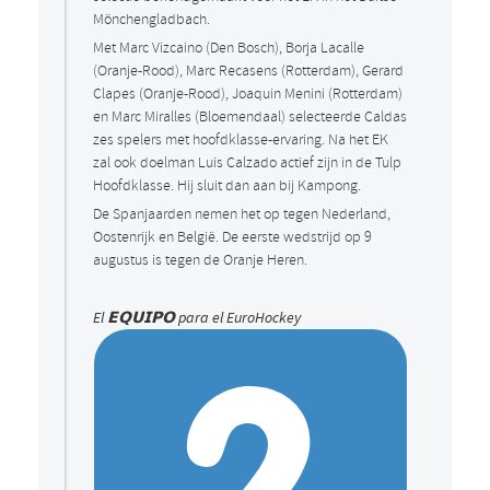
Mönchengladbach.
Met Marc Vizcaino (Den Bosch), Borja Lacalle
(Oranje-Rood), Marc Recasens (Rotterdam), Gerard
Clapes (Oranje-Rood), Joaquin Menini (Rotterdam)
en Marc Miralles (Bloemendaal) selecteerde Caldas
zes spelers met hoofdklasse-ervaring. Na het EK
zal ook doelman Luis Calzado actief zijn in de Tulp
Hoofdklasse. Hij sluit dan aan bij Kampong.
De Spanjaarden nemen het op tegen Nederland,
Oostenrijk en België. De eerste wedstrijd op 9
augustus is tegen de Oranje Heren.
El 𝗘𝗤𝗨𝗜𝗣𝗢 para el EuroHockey