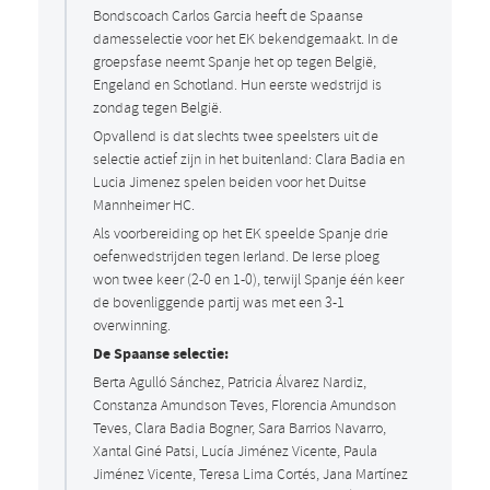
Bondscoach Carlos Garcia heeft de Spaanse
damesselectie voor het EK bekendgemaakt. In de
groepsfase neemt Spanje het op tegen België,
Engeland en Schotland. Hun eerste wedstrijd is
zondag tegen België.
Opvallend is dat slechts twee speelsters uit de
selectie actief zijn in het buitenland: Clara Badia en
Lucia Jimenez spelen beiden voor het Duitse
Mannheimer HC.
Als voorbereiding op het EK speelde Spanje drie
oefenwedstrijden tegen Ierland. De Ierse ploeg
won twee keer (2-0 en 1-0), terwijl Spanje één keer
de bovenliggende partij was met een 3-1
overwinning.
De Spaanse selectie:
Berta Agulló Sánchez, Patricia Álvarez Nardiz,
Constanza Amundson Teves, Florencia Amundson
Teves, Clara Badia Bogner, Sara Barrios Navarro,
Xantal Giné Patsi, Lucía Jiménez Vicente, Paula
Jiménez Vicente, Teresa Lima Cortés, Jana Martínez