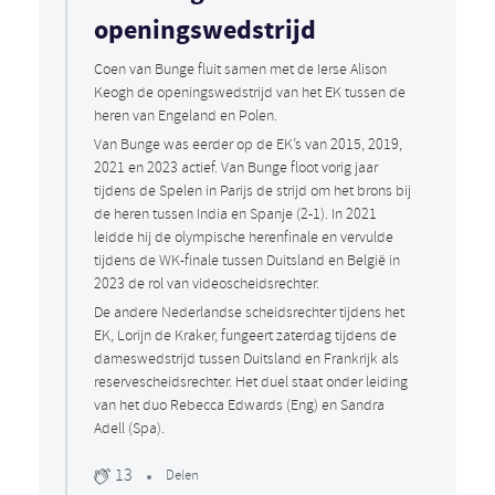
openingswedstrijd
Coen van Bunge fluit samen met de Ierse Alison
Keogh de openingswedstrijd van het EK tussen de
heren van Engeland en Polen.
Van Bunge was eerder op de EK’s van 2015, 2019,
2021 en 2023 actief. Van Bunge floot vorig jaar
tijdens de Spelen in Parijs de strijd om het brons bij
de heren tussen India en Spanje (2-1). In 2021
leidde hij de olympische herenfinale en vervulde
tijdens de WK-finale tussen Duitsland en België in
2023 de rol van videoscheidsrechter.
De andere Nederlandse scheidsrechter tijdens het
EK, Lorijn de Kraker, fungeert zaterdag tijdens de
dameswedstrijd tussen Duitsland en Frankrijk als
reservescheidsrechter. Het duel staat onder leiding
van het duo Rebecca Edwards (Eng) en Sandra
Adell (Spa).
13
Delen