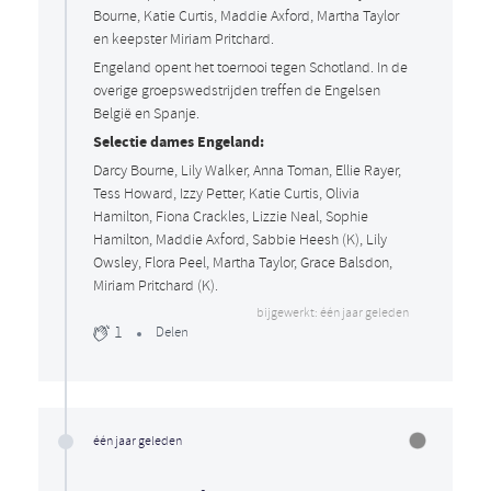
Bourne, Katie Curtis, Maddie Axford, Martha Taylor
en keepster Miriam Pritchard.
Engeland opent het toernooi tegen Schotland. In de
overige groepswedstrijden treffen de Engelsen
België en Spanje.
Selectie dames Engeland:
Darcy Bourne, Lily Walker, Anna Toman, Ellie Rayer,
Tess Howard, Izzy Petter, Katie Curtis, Olivia
Hamilton, Fiona Crackles, Lizzie Neal, Sophie
Hamilton, Maddie Axford, Sabbie Heesh (K), Lily
Owsley, Flora Peel, Martha Taylor, Grace Balsdon,
Miriam Pritchard (K).
bijgewerkt: één jaar geleden
1
Delen
één jaar geleden