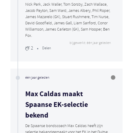
Nick Park, Jack Waller, Tom Sorsby, Zach Wallace,
Jacob Payton, Sam Ward, James Albery, Phil Roper,
James Mazarelo (GK), Stuart Rushmere, Tim Nurse,
David Goodfield, James Gall, Liam Sanford, Conor
Williamson, James Carleton (GK), Sam Hooper, Ben
Fox.
bijgewerkt: één jaar geleden
2
Delen
één jaar geleden
Max Caldas maakt
Spaanse EK-selectie
bekend
De Spaanse bondscoach Max Caldas heeft zijn
selectie bekendgemaakt voor het EK in het Duitse