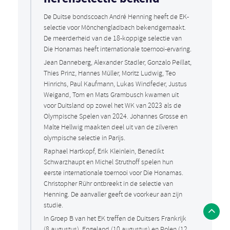
De Duitse bondscoach André Henning heeft de EK-
selectie voor Mönchengladbach bekendgemaakt.
De meerderheid van de 18-koppige selectie van
Die Honamas heeft internationale toernooi-ervaring.
Jean Danneberg, Alexander Stadler, Gonzalo Peillat,
Thies Prinz, Hannes Müller, Moritz Ludwig, Teo
Hinrichs, Paul Kaufmann, Lukas Windfeder, Justus
Weigand, Tom en Mats Grambusch kwamen uit
voor Duitsland op zowel het WK van 2023 als de
Olympische Spelen van 2024. Johannes Grosse en
Malte Hellwig maakten deel uit van de zilveren
olympische selectie in Parijs.
Raphael Hartkopf, Erik Kleinlein, Benedikt
Schwarzhaupt en Michel Struthoff spelen hun
eerste internationale toernooi voor Die Honamas.
Christopher Rühr ontbreekt in de selectie van
Henning. De aanvaller geeft de voorkeur aan zijn
studie.
In Groep B van het EK treffen de Duitsers Frankrijk
(8 augustus), Engeland (10 augustus) en Polen (12