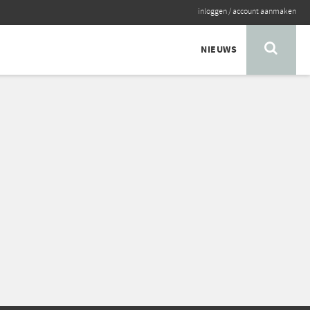
inloggen
/
account aanmaken
NIEUWS