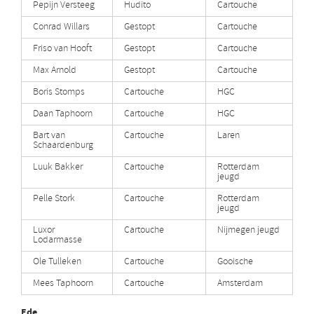
Pepijn Versteeg
Hudito
Cartouche
Conrad Willars
Gestopt
Cartouche
Friso van Hooft
Gestopt
Cartouche
Max Arnold
Gestopt
Cartouche
Boris Stomps
Cartouche
HGC
Daan Taphoorn
Cartouche
HGC
Bart van
Cartouche
Laren
Schaardenburg
Luuk Bakker
Cartouche
Rotterdam
jeugd
Pelle Stork
Cartouche
Rotterdam
jeugd
Luxor
Cartouche
Nijmegen jeugd
Lodarmasse
Ole Tulleken
Cartouche
Gooische
Mees Taphoorn
Cartouche
Amsterdam
Ede