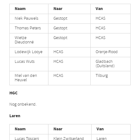
Naam
Naar
Van
Niek Pauwels
Gestopt
HCAS
Thomas Peters
Gestopt
HCAS
Wietze
Gestopt
HCAS
Dieudonné
Lodewijk Looye
HCAS
Oranje-Rood
Lucas Wuts
HCAS
Gladbach
(Duitsland)
Miel van den
HCAS
Tilburg
Heuvel
HGC
Nog onbekend.
Laren
Naam
Naar
Van
Lucas Toscani
Klein Zwitserland
Laren