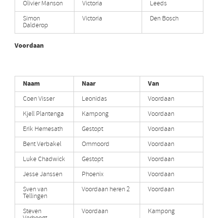
Olivier Manson
Victoria
Leeds
Simon
Victoria
Den Bosch
Dalderop
Voordaan
Naam
Naar
Van
Coen Visser
Leonidas
Voordaan
Kjell Plantenga
Kampong
Voordaan
Erik Hemesath
Gestopt
Voordaan
Bent Verbakel
Ommoord
Voordaan
Luke Chadwick
Gestopt
Voordaan
Jesse Janssen
Phoenix
Voordaan
Sven van
Voordaan heren 2
Voordaan
Tellingen
Steven
Voordaan
Kampong