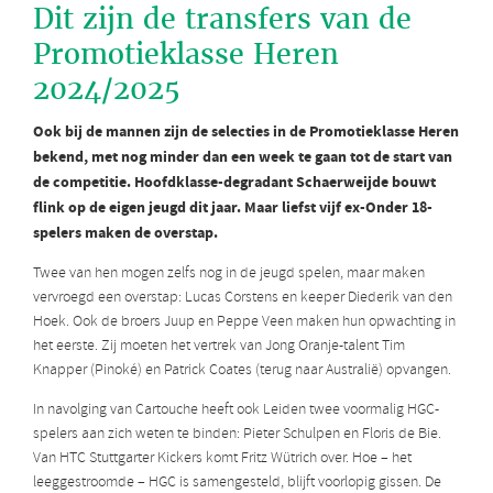
Dit zijn de transfers van de
Promotieklasse Heren
2024/2025
Ook bij de mannen zijn de selecties in de Promotieklasse Heren
bekend, met nog minder dan een week te gaan tot de start van
de competitie. Hoofdklasse-degradant Schaerweijde bouwt
flink op de eigen jeugd dit jaar. Maar liefst vijf ex-Onder 18-
spelers maken de overstap.
Twee van hen mogen zelfs nog in de jeugd spelen, maar maken
vervroegd een overstap: Lucas Corstens en keeper Diederik van den
Hoek. Ook de broers Juup en Peppe Veen maken hun opwachting in
het eerste. Zij moeten het vertrek van Jong Oranje-talent Tim
Knapper (Pinoké) en Patrick Coates (terug naar Australië) opvangen.
In navolging van Cartouche heeft ook Leiden twee voormalig HGC-
spelers aan zich weten te binden: Pieter Schulpen en Floris de Bie.
Van HTC Stuttgarter Kickers komt Fritz Wütrich over. Hoe – het
leeggestroomde – HGC is samengesteld, blijft voorlopig gissen. De