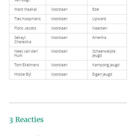
Verhoogt
Ward Maakal
Voordaan
Ede
Ties Koopmans
Voordaan
Upward
Floris Jacobs
Voordaan
Naarden
Sekayi
Voordaan
Amerika
Charasika
Nees van den
Voordaan
Schaerweijde
Hurk
jeugd
Tom Ekelmans
Voordaan
Kampong jeugd
Hidde Bijl
Voordaan
Eigen jeugd
3 Reacties