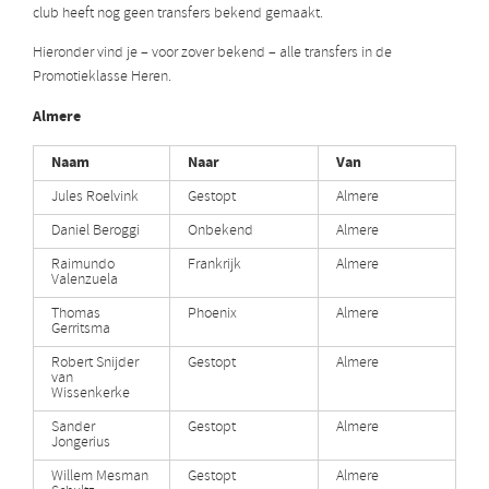
club heeft nog geen transfers bekend gemaakt.
Hieronder vind je – voor zover bekend – alle transfers in de
Promotieklasse Heren.
Almere
Naam
Naar
Van
Jules Roelvink
Gestopt
Almere
Daniel Beroggi
Onbekend
Almere
Raimundo
Frankrijk
Almere
Valenzuela
Thomas
Phoenix
Almere
Gerritsma
Robert Snijder
Gestopt
Almere
van
Wissenkerke
Sander
Gestopt
Almere
Jongerius
Willem Mesman
Gestopt
Almere