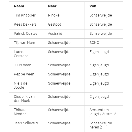
Naam
Naar
Van
Tim Knapper
Pinoké
Schaerweijde
Kees Dekkers
Gestopt
Schaerweijde
Patrick Coates
Australië
Schaerweijde
Tijs van Horn
Schaerweijde
SCHC
Lucas
Schaerweijde
Eigen jeugd
Corstens
Juup Veen
Schaerweijde
Eigen jeugd
Peppe Veen
Schaerweijde
Eigen jeugd
Niels de
Schaerweijde
Eigen jeugd
Joode
Diederik van
Schaerweijde
Eigen jeugd
den Hoek
Thibaut
Schaerweijde
Amsterdam
Mordac
jeugd / Australië
Jaap Solleveld
Schaerweijde
Schaerweijde
heren 2