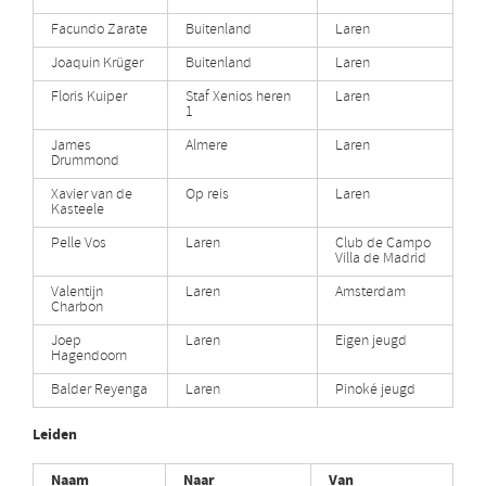
Facundo Zarate
Buitenland
Laren
Joaquin Krüger
Buitenland
Laren
Floris Kuiper
Staf Xenios heren
Laren
1
James
Almere
Laren
Drummond
Xavier van de
Op reis
Laren
Kasteele
Pelle Vos
Laren
Club de Campo
Villa de Madrid
Valentijn
Laren
Amsterdam
Charbon
⁠Joep
Laren
Eigen jeugd
Hagendoorn
Balder Reyenga
Laren
Pinoké jeugd
Leiden
Naam
Naar
Van