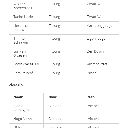
Wouter
Tilburg
Zwart-Wit
Bornebroek
Taeke Nijziel
Tilburg
Zwart-Wit
Hessel de
Tilburg
Kampong jeugd
Leeuw
Timme
Tilburg
Eigen jeugd
Schraven
Jan van
Tilburg
Den Bosch
Groesen
Joost Wesselius
Tilburg
Kromhouters
Sam Stubbé
Tilburg
Breda
Victoria
Naam
Naar
Van
Sjoerd
Gestopt
Victoria
Verhagen
Hugo Mann
Gestopt
Victoria
Hidde
Leonidas
Victoria