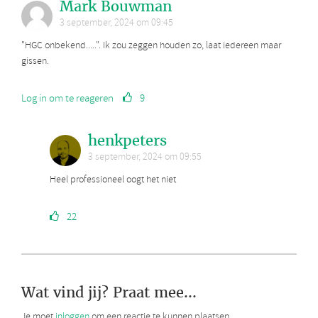
Mark Bouwman
3 september, 2024 om 09:45
"HGC onbekend.....". Ik zou zeggen houden zo, laat iedereen maar
gissen.
Log in om te reageren
9
henkpeters
3 september, 2024 om 09:55
Heel professioneel oogt het niet
22
Wat vind jij? Praat mee...
Je moet
inloggen
om een reactie te kunnen plaatsen.