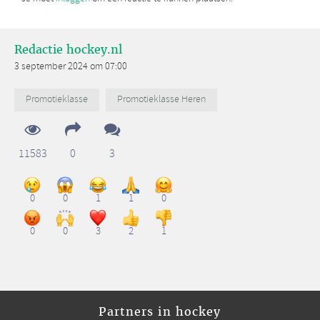
Redactie hockey.nl
3 september 2024 om 07:00
Promotieklasse
Promotieklasse Heren
11583
0
3
0
0
1
1
0
0
0
3
2
1
Partners in hockey