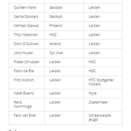
Quinten Mank
Gestopt
Leiden
Sacha Donders
Gestopt
Leiden
Mehtab Grewal
Phoenix
Leiden
Thijs Maatman
HGC
Leiden
Oìsin O’Sullivan
Ierland
Leiden
Joris Huizer
Qui Vive
Leiden
Pieter Schulpen
Leiden
HGC
Floris de Bie
Leiden
HGC
Fritz Wütrich
Leiden
HTC Stuttgarter
Kickers
Karel Bueno
Leiden
Myra
Rens
Leiden
Zoetermeer
Kamminga
Felix van Exel
Leiden
Schaerweijde
jeugd