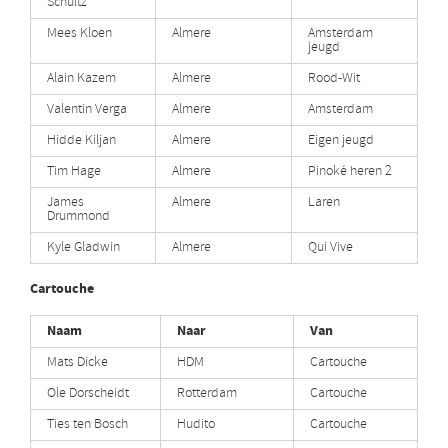
Schultz
Mees Kloen
Almere
Amsterdam
jeugd
Alain Kazem
Almere
Rood-Wit
Valentin Verga
Almere
Amsterdam
Hidde Kiljan
Almere
Eigen jeugd
Tim Hage
Almere
Pinoké heren 2
James
Almere
Laren
Drummond
Kyle Gladwin
Almere
Qui Vive
Cartouche
Naam
Naar
Van
Mats Dicke
HDM
Cartouche
Ole Dorscheidt
Rotterdam
Cartouche
Ties ten Bosch
Hudito
Cartouche