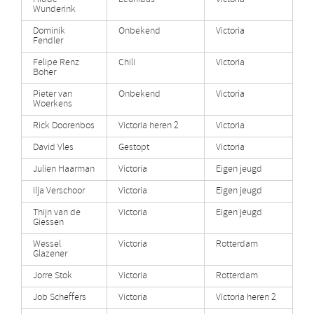
Wunderink
Dominik
Onbekend
Victoria
Fendler
Felipe Renz
Chili
Victoria
Boher
Pieter van
Onbekend
Victoria
Woerkens
Rick Doorenbos
Victoria heren 2
Victoria
David Vles
Gestopt
Victoria
Julien Haarman
Victoria
Eigen jeugd
Ilja Verschoor
Victoria
Eigen jeugd
Thijn van de
Victoria
Eigen jeugd
Giessen
Wessel
Victoria
Rotterdam
Glazener
Jorre Stok
Victoria
Rotterdam
Job Scheffers
Victoria
Victoria heren 2