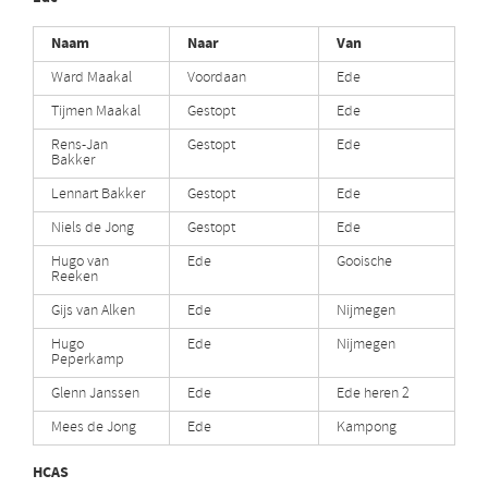
Naam
Naar
Van
Ward Maakal
Voordaan
Ede
Tijmen Maakal
Gestopt
Ede
Rens-Jan
Gestopt
Ede
Bakker
Lennart Bakker
Gestopt
Ede
Niels de Jong
Gestopt
Ede
Hugo van
Ede
Gooische
Reeken
Gijs van Alken
Ede
Nijmegen
Hugo
Ede
Nijmegen
Peperkamp
Glenn Janssen
Ede
Ede heren 2
Mees de Jong
Ede
Kampong
HCAS