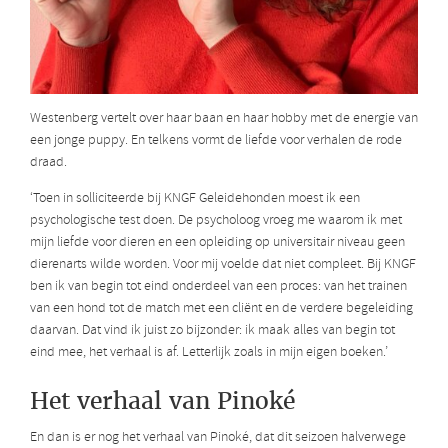
Westenberg vertelt over haar baan en haar hobby met de energie van
een jonge puppy. En telkens vormt de liefde voor verhalen de rode
draad.
‘Toen in solliciteerde bij KNGF Geleidehonden moest ik een
psychologische test doen. De psycholoog vroeg me waarom ik met
mijn liefde voor dieren en een opleiding op universitair niveau geen
dierenarts wilde worden. Voor mij voelde dat niet compleet. Bij KNGF
ben ik van begin tot eind onderdeel van een proces: van het trainen
van een hond tot de match met een cliënt en de verdere begeleiding
daarvan. Dat vind ik juist zo bijzonder: ik maak alles van begin tot
eind mee, het verhaal is af. Letterlijk zoals in mijn eigen boeken.’
Het verhaal van Pinoké
En dan is er nog het verhaal van Pinoké, dat dit seizoen halverwege