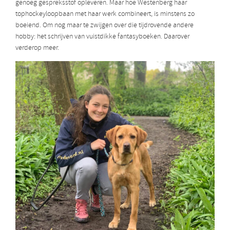
genoeg gespreksstof opleveren. Maar hoe Westenberg haar
tophockeyloopbaan met haar werk combineert, is minstens zo
boeiend. Om nog maar te zwijgen over die tijdrovende andere
hobby: het schrijven van vuistdikke fantasyboeken. Daarover
verderop meer.