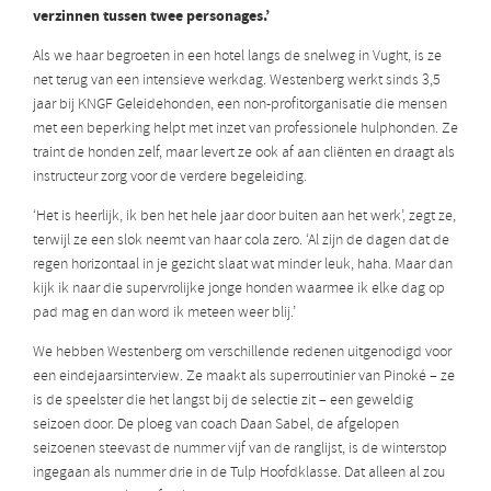
verzinnen tussen twee personages.’
Als we haar begroeten in een hotel langs de snelweg in Vught, is ze
net terug van een intensieve werkdag. Westenberg werkt sinds 3,5
jaar bij KNGF Geleidehonden, een non-profitorganisatie die mensen
met een beperking helpt met inzet van professionele hulphonden. Ze
traint de honden zelf, maar levert ze ook af aan cliënten en draagt als
instructeur zorg voor de verdere begeleiding.
‘Het is heerlijk, ik ben het hele jaar door buiten aan het werk’, zegt ze,
terwijl ze een slok neemt van haar cola zero. ‘Al zijn de dagen dat de
regen horizontaal in je gezicht slaat wat minder leuk, haha. Maar dan
kijk ik naar die supervrolijke jonge honden waarmee ik elke dag op
pad mag en dan word ik meteen weer blij.’
We hebben Westenberg om verschillende redenen uitgenodigd voor
een eindejaarsinterview. Ze maakt als superroutinier van Pinoké – ze
is de speelster die het langst bij de selectie zit – een geweldig
seizoen door. De ploeg van coach Daan Sabel, de afgelopen
seizoenen steevast de nummer vijf van de ranglijst, is de winterstop
ingegaan als nummer drie in de Tulp Hoofdklasse. Dat alleen al zou