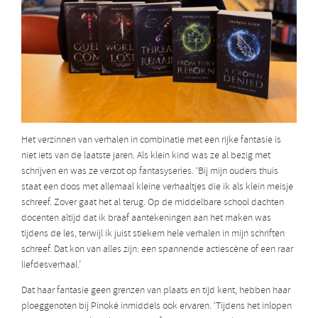
Het verzinnen van verhalen in combinatie met een rijke fantasie is
niet iets van de laatste jaren. Als klein kind was ze al bezig met
schrijven en was ze verzot op fantasyseries. ‘Bij mijn ouders thuis
staat een doos met allemaal kleine verhaaltjes die ik als klein meisje
schreef. Zover gaat het al terug. Op de middelbare school dachten
docenten altijd dat ik braaf aantekeningen aan het maken was
tijdens de les, terwijl ik juist stiekem hele verhalen in mijn schriften
schreef. Dat kon van alles zijn: een spannende actiescène of een raar
liefdesverhaal.’
Dat haar fantasie geen grenzen van plaats en tijd kent, hebben haar
ploeggenoten bij Pinoké inmiddels ook ervaren. ‘Tijdens het inlopen