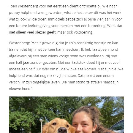
Toen Westenberg voor het eerst een cliënt ontmoette bij wie haar
puppy hulphond was geworden, wist ze het zeker: dit was het werk
wat zij ook wilde doen. Inmiddels zet ze zich al bijna vier jaar in voor
een betere leefomgeving voor mensen met een beperking. Werk dat
niet alleen veel plezier geeft, maar ook voldoening.
Westenberg: ‘Het is geweldig dat je zo’n onstuimig beestje zo kan
trainen dat hij in het verkeer kan meedoen. Ik heb laatst een hond
afgeleverd bij een man wiens vorige hond was overleden. Hij had
een half jaar zonder gezeten. Met een taststok deed hij er met veel
moeite een half uur over om bij de winkels te komen. Met zijn nieuwe
hulphond was dat nog maar vijf minuten. Dat maakt een enorm
verschil in zijn dagelijkse leven. Die man stond te stralen naast zijn
nieuwe hond.’