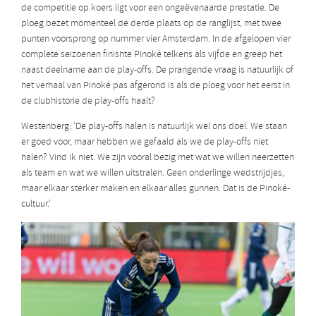
de competitie op koers ligt voor een ongeëvenaarde prestatie. De
ploeg bezet momenteel de derde plaats op de ranglijst, met twee
punten voorsprong op nummer vier Amsterdam. In de afgelopen vier
complete seizoenen finishte Pinoké telkens als vijfde en greep het
naast deelname aan de play-offs. De prangende vraag is natuurlijk of
het verhaal van Pinoké pas afgerond is als de ploeg voor het eerst in
de clubhistorie de play-offs haalt?
Westenberg: ‘De play-offs halen is natuurlijk wel ons doel. We staan
er goed voor, maar hebben we gefaald als we de play-offs niet
halen? Vind ik niet. We zijn vooral bezig met wat we willen neerzetten
als team en wat we willen uitstralen. Geen onderlinge wedstrijdjes,
maar elkaar sterker maken en elkaar alles gunnen. Dat is de Pinoké-
cultuur.’