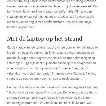
voor een training kan ik in mijn hoofd zomaar een dialoog verzinnen
tussen twee personages die ik dan later in mijn boeken verwerk. Dan
ben ik even helemaal in mijn eigen wereldje, haha. Mijn telefoon
staat ook helemaal vol met notities en ideetjes. Die kunnen op elk
moment van de dag in mijn hoofd ontstaan. Ook als ik met mijn
honden op pad ben.’
Met de laptop op het strand
Op de vraag wanneer ze überhaupt tijd heeft om achter de laptop te
kruipen en pagina’s aan verhaallijnen weg te tikken, antwoordt ze
doodleuk: ‘Op donderdagochtenden vóór de dubbeltraining en op
zaterdagen. Eigenlijk staat mijn hoofd alleen op maandagavond en
woensdagavond uit. Dat zijn mijn vrije momenten’, zegt ze. ‘Op
vakanties met vriendinnen gaat mijn laptop ook altijd mee. Aan het
strand is zo ooit het idee voor mijn eerste boek ontstaan.’
Het aantal vaste fans van de boeken van Westenberg groeit gestaag.
‘Het ligt rond de vierhonderd’, licht ze toe. ‘De reviews zijn positief. Ik
zit hoog in de sterren. Ik steek eigenlijk veel te weinig tijd in de
marketing en promotie. Dat vind ik ook het minst leuke deel van