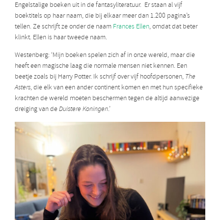
Engelstalige boeken uit in de fantasyliteratuur. Er staan al vijf
boektitels op haar naam, die bij elkaar meer dan 1.200 pagina’s
tellen. Ze schrijft ze onder de naam
Frances Ellen
, omdat dat beter
klinkt. Ellen is haar tweede naam.
Westenberg: ‘Mijn boeken spelen zich af in onze wereld, maar die
heeft een magische laag die normale mensen niet kennen. Een
beetje zoals bij Harry Potter. Ik schrijf over vijf hoofdpersonen,
The
Asters
, die elk van een ander continent komen en met hun specifieke
krachten de wereld moeten beschermen tegen de altijd aanwezige
dreiging van de
Duistere Koningen
.’