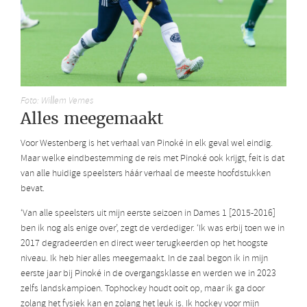
Foto: Willem Vernes
Alles meegemaakt
Voor Westenberg is het verhaal van Pinoké in elk geval wel eindig.
Maar welke eindbestemming de reis met Pinoké ook krijgt, feit is dat
van alle huidige speelsters háár verhaal de meeste hoofdstukken
bevat.
‘Van alle speelsters uit mijn eerste seizoen in Dames 1 [2015-2016]
ben ik nog als enige over’, zegt de verdediger. ‘Ik was erbij toen we in
2017 degradeerden en direct weer terugkeerden op het hoogste
niveau. Ik heb hier alles meegemaakt. In de zaal begon ik in mijn
eerste jaar bij Pinoké in de overgangsklasse en werden we in 2023
zelfs landskampioen. Tophockey houdt ooit op, maar ik ga door
zolang het fysiek kan en zolang het leuk is. Ik hockey voor mijn