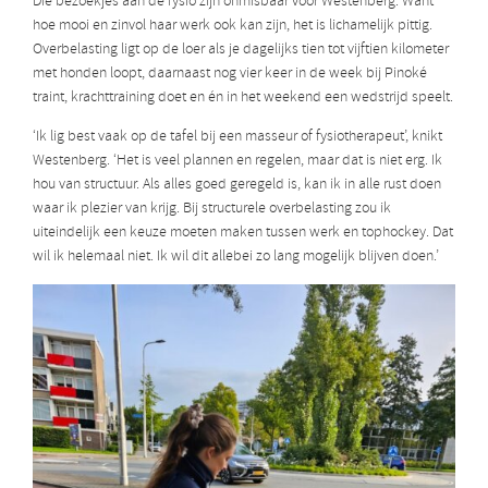
Die bezoekjes aan de fysio zijn onmisbaar voor Westenberg. Want
hoe mooi en zinvol haar werk ook kan zijn, het is lichamelijk pittig.
Overbelasting ligt op de loer als je dagelijks tien tot vijftien kilometer
met honden loopt, daarnaast nog vier keer in de week bij Pinoké
traint, krachttraining doet en én in het weekend een wedstrijd speelt.
‘Ik lig best vaak op de tafel bij een masseur of fysiotherapeut’, knikt
Westenberg. ‘Het is veel plannen en regelen, maar dat is niet erg. Ik
hou van structuur. Als alles goed geregeld is, kan ik in alle rust doen
waar ik plezier van krijg. Bij structurele overbelasting zou ik
uiteindelijk een keuze moeten maken tussen werk en tophockey. Dat
wil ik helemaal niet. Ik wil dit allebei zo lang mogelijk blijven doen.’