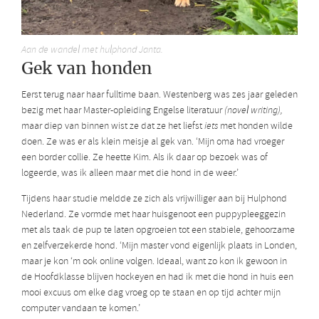
Aan de wandel met hulphond Janta.
Gek van honden
Eerst terug naar haar fulltime baan. Westenberg was zes jaar geleden
bezig met haar Master-opleiding Engelse literatuur
(novel writing),
maar diep van binnen wist ze dat ze het liefst
iets
met honden wilde
doen. Ze was er als klein meisje al gek van. ‘Mijn oma had vroeger
een border collie. Ze heette Kim. Als ik daar op bezoek was of
logeerde, was ik alleen maar met die hond in de weer.’
Tijdens haar studie meldde ze zich als vrijwilliger aan bij Hulphond
Nederland. Ze vormde met haar huisgenoot een puppypleeggezin
met als taak de pup te laten opgroeien tot een stabiele, gehoorzame
en zelfverzekerde hond. ‘Mijn master vond eigenlijk plaats in Londen,
maar je kon ‘m ook online volgen. Ideaal, want zo kon ik gewoon in
de Hoofdklasse blijven hockeyen en had ik met die hond in huis een
mooi excuus om elke dag vroeg op te staan en op tijd achter mijn
computer vandaan te komen.’