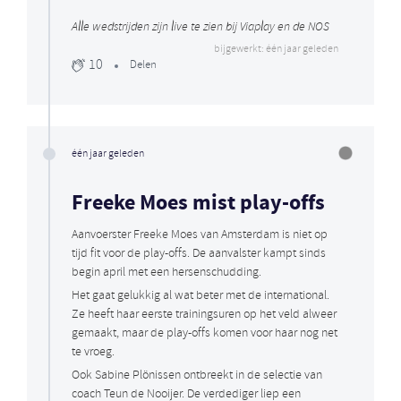
Alle wedstrijden zijn live te zien bij Viaplay en de NOS
bijgewerkt: één jaar geleden
10
Delen
één jaar geleden
Freeke Moes mist play-offs
Aanvoerster Freeke Moes van Amsterdam is niet op
tijd fit voor de play-offs. De aanvalster kampt sinds
begin april met een hersenschudding.
Het gaat gelukkig al wat beter met de international.
Ze heeft haar eerste trainingsuren op het veld alweer
gemaakt, maar de play-offs komen voor haar nog net
te vroeg.
Ook Sabine Plönissen ontbreekt in de selectie van
coach Teun de Nooijer. De verdediger liep een