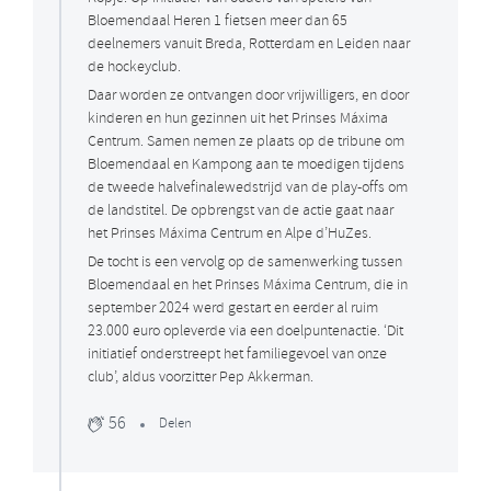
Bloemendaal Heren 1 fietsen meer dan 65
deelnemers vanuit Breda, Rotterdam en Leiden naar
de hockeyclub.
Daar worden ze ontvangen door vrijwilligers, en door
kinderen en hun gezinnen uit het Prinses Máxima
Centrum. Samen nemen ze plaats op de tribune om
Bloemendaal en Kampong aan te moedigen tijdens
de tweede halvefinalewedstrijd van de play-offs om
de landstitel. De opbrengst van de actie gaat naar
het Prinses Máxima Centrum en Alpe d’HuZes.
De tocht is een vervolg op de samenwerking tussen
Bloemendaal en het Prinses Máxima Centrum, die in
september 2024 werd gestart en eerder al ruim
23.000 euro opleverde via een doelpuntenactie. ‘Dit
initiatief onderstreept het familiegevoel van onze
club’, aldus voorzitter Pep Akkerman.
56
Delen