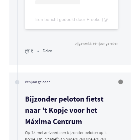
Een bericht gedeeld door Freeke (@freekemoes)
bijgewerkt: één jaar geleden
6
Delen
één jaar geleden
Bijzonder peloton fietst
naar ’t Kopje voor het
Máxima Centrum
Op 18 mei arriveert een bijzonder peloton op ’t
Kopje. Op initiatief van ouders van spelers van