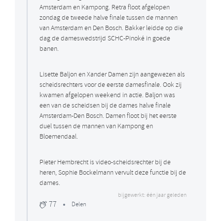
Amsterdam en Kampong. Retra floot afgelopen
zondag de tweede halve finale tussen de mannen
van Amsterdam en Den Bosch. Bakker leidde op die
dag de dameswedstrijd SCHC-Pinoké in goede
banen.
Lisette Baljon en Xander Damen zijn aangewezen als
scheidsrechters voor de eerste damesfinale. Ook zij
kwamen afgelopen weekend in actie. Baljon was
een van de scheidsen bij de dames halve finale
Amsterdam-Den Bosch. Damen floot bij het eerste
duel tussen de mannen van Kampong en
Bloemendaal.
Pieter Hembrecht is video-scheidsrechter bij de
heren, Sophie Bockelmann vervult deze functie bij de
dames.
bijgewerkt: één jaar geleden
77
Delen