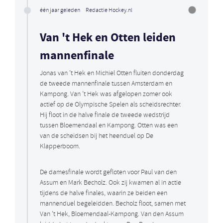
één jaar geleden
Redactie Hockey.nl
Van 't Hek en Otten leiden
mannenfinale
Jonas van ’t Hek en Michiel Otten fluiten donderdag
de tweede mannenfinale tussen Amsterdam en
Kampong. Van ’t Hek was afgelopen zomer ook
actief op de Olympische Spelen als scheidsrechter.
Hij floot in de halve finale de tweede wedstrijd
tussen Bloemendaal en Kampong. Otten was een
van de scheidsen bij het heenduel op De
Klapperboom.
De damesfinale wordt gefloten voor Paul van den
Assum en Mark Becholz. Ook zij kwamen al in actie
tijdens de halve finales, waarin ze beiden een
mannenduel begeleidden. Becholz floot, samen met
Van ’t Hek, Bloemendaal-Kampong. Van den Assum