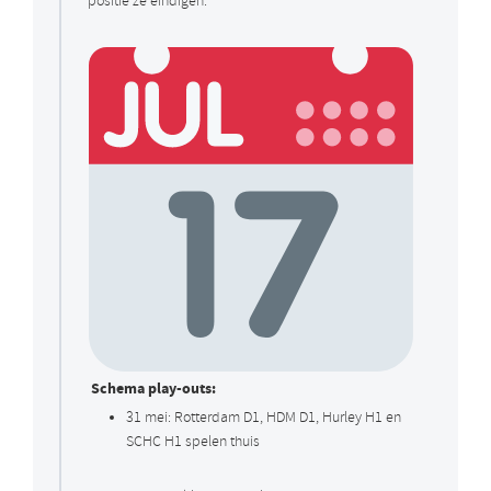
positie ze eindigen.
Schema play-outs:
31 mei: Rotterdam D1, HDM D1, Hurley H1 en
SCHC H1 spelen thuis