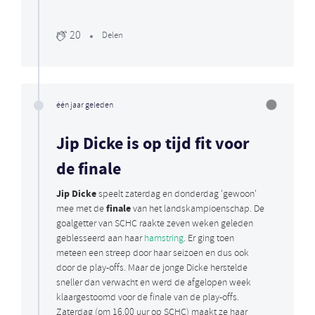
20
Delen
één jaar geleden
Jip Dicke is op tijd fit voor
de finale
Jip Dicke
speelt zaterdag en donderdag 'gewoon'
finale
mee met de
van het landskampioenschap. De
goalgetter van SCHC raakte zeven weken geleden
geblesseerd aan haar
hamstring
. Er ging toen
meteen een streep door haar seizoen en dus ook
door de play-offs. Maar de jonge Dicke herstelde
sneller dan verwacht en werd de afgelopen week
klaargestoomd voor de finale van de play-offs.
Zaterdag (om 16.00 uur op SCHC) maakt ze haar