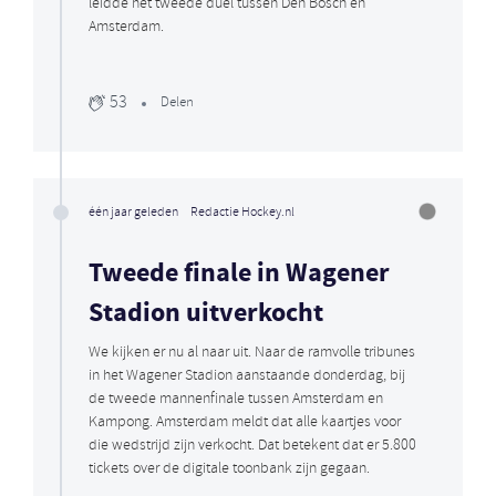
leidde het tweede duel tussen Den Bosch en
Amsterdam.
53
Delen
één jaar geleden
Redactie Hockey.nl
Tweede finale in Wagener
Stadion uitverkocht
We kijken er nu al naar uit. Naar de ramvolle tribunes
in het Wagener Stadion aanstaande donderdag, bij
de tweede mannenfinale tussen Amsterdam en
Kampong. Amsterdam meldt dat alle kaartjes voor
die wedstrijd zijn verkocht. Dat betekent dat er 5.800
tickets over de digitale toonbank zijn gegaan.