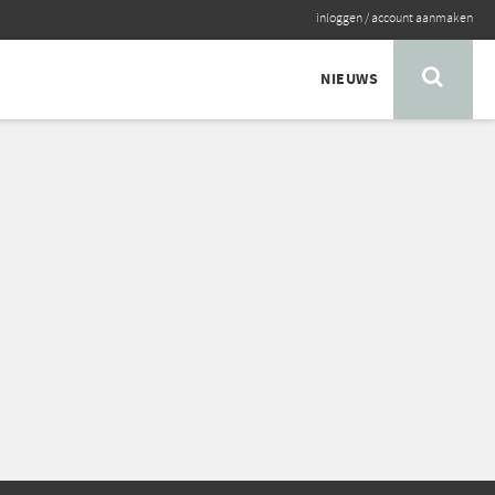
inloggen
/
account aanmaken
NIEUWS