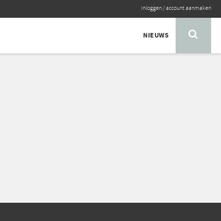
inloggen
/
account aanmaken
NIEUWS