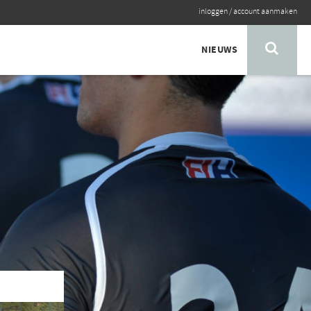
inloggen
/
account aanmaken
NIEUWS