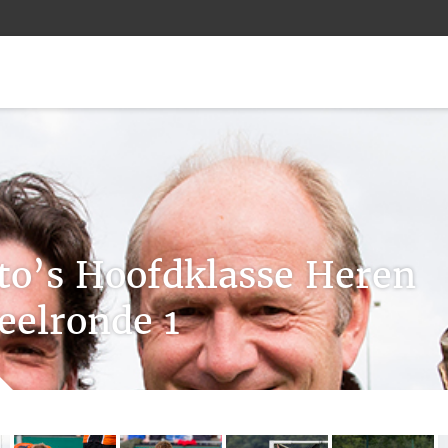
to’s Hoofdklasse Heren
eelronde 1