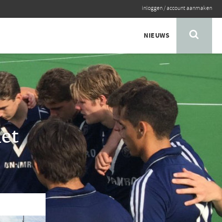
inloggen
/
account aanmaken
NIEUWS
met