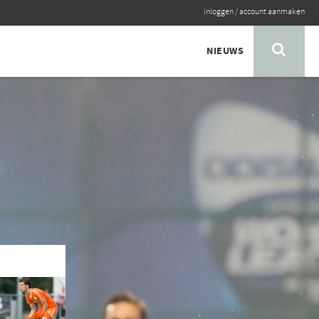
inloggen
/
account aanmaken
NIEUWS