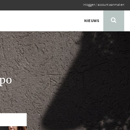
inloggen
/
account aanmaken
NIEUWS
ppo