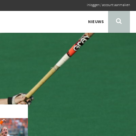
inloggen
/
account aanmaken
NIEUWS