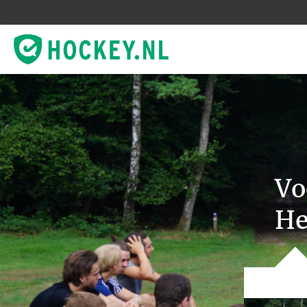
Vo
He