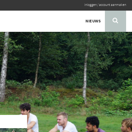
inloggen
/
account aanmaken
NIEUWS