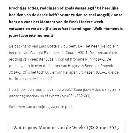
Prachtige acties, reddingen of goals vastgelegd? Of heerlijke
beelden van de derde helft? Stuur ze dan zo snel mogelijk onze
kant op voor het Moment van de Week! Iedere week
verzamelen we de vijf allertofste inzendingen. Welk moment is
jouw favoriete moment?
De backhand van Lara Bosters uit Liberty D4. Het heerlijke lobje in
het doel van Gustaaf Bloemers uit Gouda H30-1. De spectaculaire
redding van keepster Suze Kroon uit Kromme Rijn Mo14-1. De
prachtige tip-in over de keeper van Hugo van Beem uit Phoenix
JO14-1. Of is het toch Olivier van Kempen uit Mezen JO14-1 die de
bal knap van de lijn haalt?
Heb jij ook een moment van de week? Stuur jouw video dan via mail
(redactie@hockey.nl) of WhatsApp (0657862503).
Stemmen kan tot vrijdag via onze poll!
Wat is jouw Moment van de Week? 17&18 mei 2025