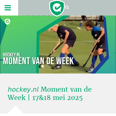
𝘩𝘰𝘤𝘬𝘦𝘺.𝘯𝘭 Moment van de
Week | 17&18 mei 2025