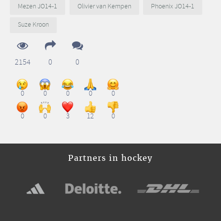
Mezen JO14-1
Olivier van Kempen
Phoenix JO14-1
Suze Kroon
2154
0
0
0
0
0
0
0
0
0
3
12
0
Partners in hockey