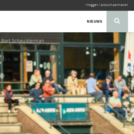
inloggen
/
account aanmaken
NIEUWS
: Bart Scheulderman