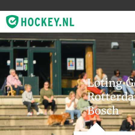
Loting G
Rotterda
Bosch