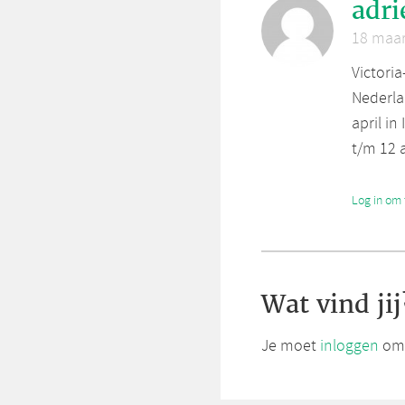
adri
18 maar
Victori
Nederla
april i
t/m 12 
Log in om 
Wat vind jij
Je moet
inloggen
om 