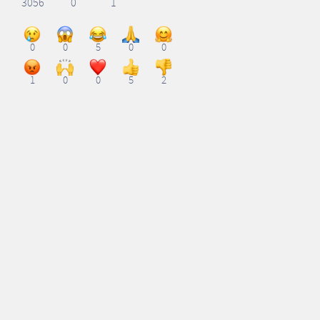
3056
0
1
0
0
5
0
0
1
0
0
5
2