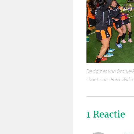
De dames van Oranje-R
shoot-outs. Foto: Will
1 Reactie