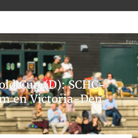
Foto
old Cup (D): SCHC-
m en Victoria-Den