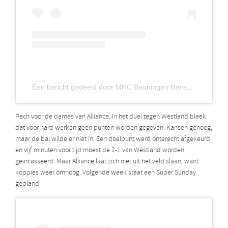
Een bericht gedeeld door MHC Beuningen Heren 1
(@beu
Pech voor de dames van Alliance. In het duel tegen Westland bleek
dat voor hard werken geen punten worden gegeven. Kansen genoeg,
maar de bal wilde er niet in. Een doelpunt werd onterecht afgekeurd
en vijf minuten voor tijd moest de 2-1 van Westland worden
geïncasseerd. Maar Alliance laat zich niet uit het veld slaan, want
koppies weer omhoog. Volgende week staat een Super Sunday
gepland.