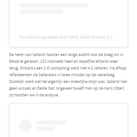
Een bericht gedeeld door MHC Dash Dames 1 (@dashdames_1)
De heren van Salland hadden een lange autorit voor de boeg om in
Eelde te geraken. 101 kilometer heen en dezelfde afstand weer
terug. Ondanks een 1-0 voorsprong werd met 4-2 verloren. Na afloop
reflecteerden de Sallanders in twee minuten op de nederlaag.
Duidelijk werd dat het eigenlijk een oneerlijke strijd was. Salland had
geen wissels en Eelde had ‘ongeveer twaalf man op de bank zitten’,
zo hoorden we in de analyse.