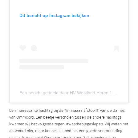
Dit bericht op Instagram bekijken
Een bericht gedeeld door HV Westland Heren 1 | Hockey (@hvwestlandh1)
Een interessante hashtag bij de ‘Winnaaaarsfotoo!!!’ van de dames
van Ommoord. Een beetje verscholen tussen de andere hashtags
kwamen wij het volgende tegen: #waarhebjegeslapen. Wij weten het
antwoord niet, maar kennelijk stond het een goede voorbereiding
niet in de weg want Ommoord boekte een 2-0 overwinning op