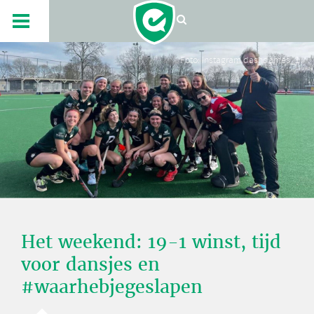
Foto: Instagram dashdames_1
Het weekend: 19-1 winst, tijd
voor dansjes en
#waarhebjegeslapen