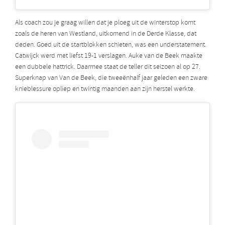
Als coach zou je graag willen dat je ploeg uit de winterstop komt
zoals de heren van Westland, uitkomend in de Derde Klasse, dat
deden. Goed uit de startblokken schieten, was een understatement.
Catwijck werd met liefst 19-1 verslagen. Auke van de Beek maakte
een dubbele hattrick. Daarmee staat de teller dit seizoen al op 27.
Superknap van Van de Beek, die tweeënhalf jaar geleden een zware
knieblessure opliep en twintig maanden aan zijn herstel werkte.