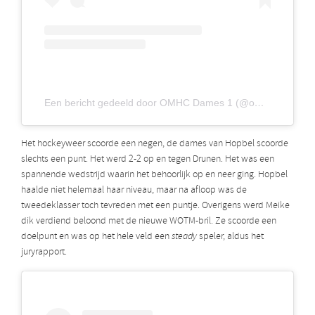
Een bericht gedeeld door OMHC Dames 1 (@ommoorddames1)
Het hockeyweer scoorde een negen, de dames van Hopbel scoorde
slechts een punt. Het werd 2-2 op en tegen Drunen. Het was een
spannende wedstrijd waarin het behoorlijk op en neer ging. Hopbel
haalde niet helemaal haar niveau, maar na afloop was de
tweedeklasser toch tevreden met een puntje. Overigens werd Meike
dik verdiend beloond met de nieuwe WOTM-bril. Ze scoorde een
doelpunt en was op het hele veld een
steady
speler, aldus het
juryrapport.