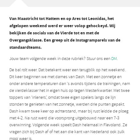
Van Maastricht tot Hattem en op Ares tot Leonidas, het
afgelopen weekend werd er weer volop gehockeyd. Wij
bekijken de socials van de Vierde tot en met de
Overgangsklasse. Een greep uit de Instagramparels van de
standaardteams.
Jouw team volgende week in deze rubriek? Stuur ons een
DM
.
De bal rolt weer. Dat betekent weer een terugblik op het weekend.
Dit keer beginnen we met dames van Dash. Met een zonnetje en
onder andere temperaturen dan ‘s avonds tijdens de trainingen, nam
de vierdeklasser het in eigen huis op tegen Westerkwartier. Met twee
toppers van ‘inleners’, omdat twee eigen spelers langs de lijn
stonden te genieten van het zonnetje, werden drie punten gepakt.
Dash kwam twee keer op achterstand, maar bij rust leidde de ploeg
met 4-2. Na rust werd die voorsprong uitgebouwd naar een 7-3
overwinning. Volgende week speelt Dash helemaal in Flevoland. Ze
vragen zich bij Dash af of het aan die kant van Nederland ook zulk
mooi weer is.