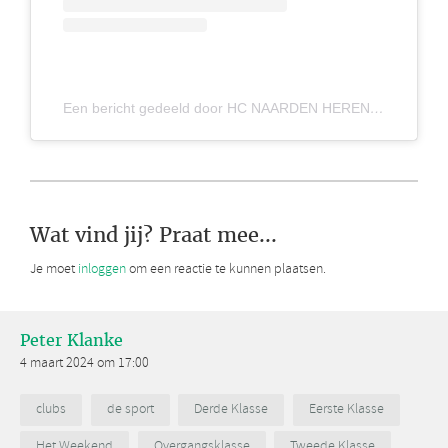
Een bericht gedeeld door HC NAARDEN HEREN 1 (@hcnaardenh1)
Wat vind jij? Praat mee...
Je moet
inloggen
om een reactie te kunnen plaatsen.
Peter Klanke
4 maart 2024 om 17:00
clubs
de sport
Derde Klasse
Eerste Klasse
Het Weekend
Overgangsklasse
Tweede Klasse