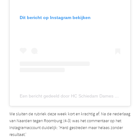
Dit bericht op Instagram bekijken
Een bericht gedeeld door HC Schiedam Dames 1
(@hcsc
We sluiten de rubriek deze week kort en krachtig af. Na de nederlaag
van Naarden tegen Roomburg (4-3) was het commentaar op het
Instagramaccount duidelijk: ‘Hard gestreden maar helaas zonder
resultaat.’