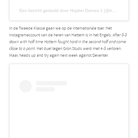
Een bericht gedeeld door Hopbel Dames 1 (@hopbeldames1)
In de Tweede Klasse gaan we op de internationale toer. Het
Instagramaccount van de heren van Hattem is in het Engels.
After 0-3
down with half time Hattem fought hard in the second half and came
close to a point.
Het duel tegen Gron.Studs werd met 4-3 verloren.
Maar, heads up and try again next week against Deventer.