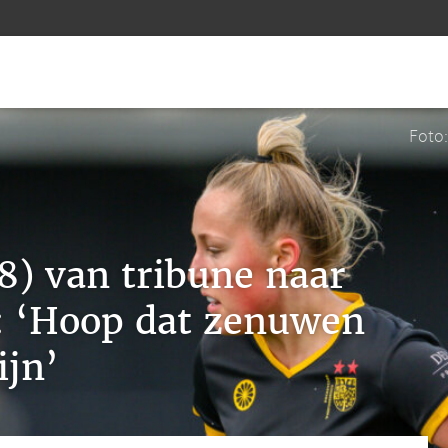
Foto
18) van tribune naar
: ‘Hoop dat zenuwen
ijn’