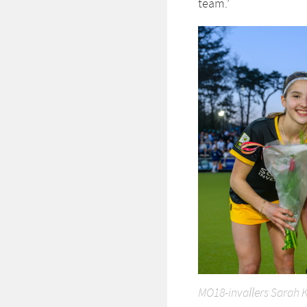
team.’
MO18-invallers Sarah 