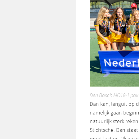
Den Bosch MO18-1 pakte 
Dan kan, languit op 
namelijk gaan beginn
natuurlijk sterk rek
Stichtsche. Dan staat
moet lachen. ‘Ik ga 