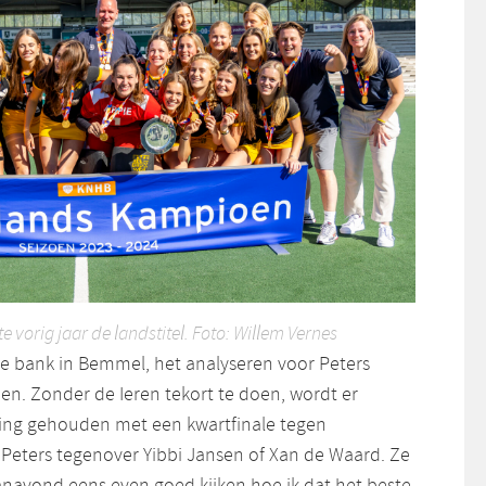
vorig jaar de landstitel. Foto: Willem Vernes
de bank in Bemmel, het analyseren voor Peters
en. Zonder de Ieren tekort te doen, wordt er
ening gehouden met een kwartfinale tegen
 Peters tegenover Yibbi Jansen of Xan de Waard. Ze
vanavond eens even goed kijken hoe ik dat het beste