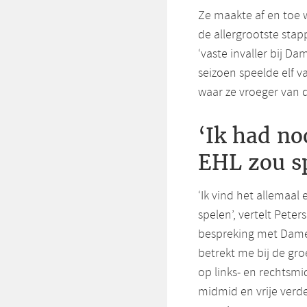
Ze maakte af en toe w
de allergrootste stap
‘vaste invaller bij Da
seizoen speelde elf 
waar ze vroeger van
‘Ik had no
EHL zou s
‘Ik vind het allemaal 
spelen’, vertelt Peter
bespreking met Dames 
betrekt me bij de gro
op links- en rechtsm
midmid en vrije verde