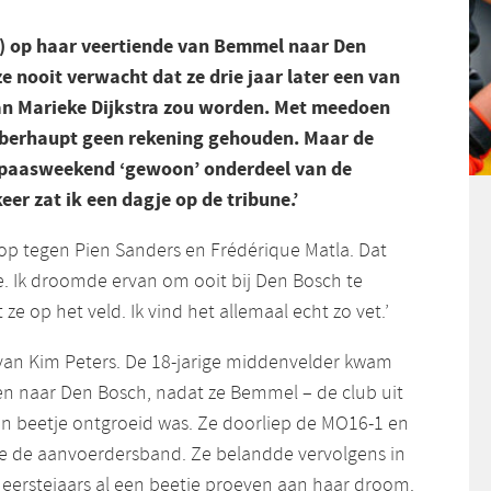
) op haar veertiende van Bemmel naar Den
e nooit verwacht dat ze drie jaar later een van
van Marieke Dijkstra zou worden. Met meedoen
überhaupt geen rekening gehouden. Maar de
et paasweekend ‘gewoon’ onderdeel van de
keer zat ik een dagje op de tribune.’
 op tegen Pien Sanders en Frédérique Matla. Dat
. Ik droomde ervan om ooit bij Den Bosch te
ze op het veld. Ik vind het allemaal echt zo vet.’
van Kim Peters. De 18-jarige middenvelder kwam
en naar Den Bosch, nadat ze Bemmel – de club uit
n beetje ontgroeid was. Ze doorliep de MO16-1 en
 ze de aanvoerdersband. Ze belandde vervolgens in
eerstejaars al een beetje proeven aan haar droom.