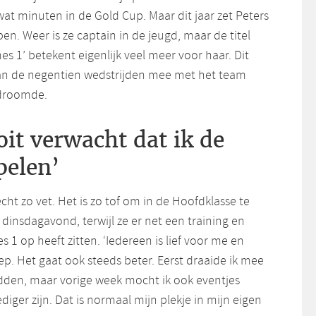
at minuten in de Gold Cup. Maar dit jaar zet Peters
pen. Weer is ze captain in de jeugd, maar de titel
mes 1’ betekent eigenlijk veel meer voor haar. Dit
van de negentien wedstrijden mee met het team
 droomde.
oit verwacht dat ik de
pelen’
echt zo vet. Het is zo tof om in de Hoofdklasse te
s dinsdagavond, terwijl ze er net een training en
1 op heeft zitten. ‘Iedereen is lief voor me en
ep. Het gaat ook steeds beter. Eerst draaide ik mee
idden, maar vorige week mocht ik ook eventjes
diger zijn. Dat is normaal mijn plekje in mijn eigen