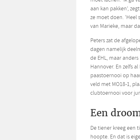
aan kan pakken’, zegt
ze moet doen. ‘Heel 
van Marieke, maar dat 
Peters zat de afgelop
dagen namelijk deeln
de EHL, maar anders 
Hannover. En zelfs al
paastoernooi op haar
veld met MO18-1, pla
clubtoernooi voor ju
Een droom
De tiener kreeg een t
hoopte. En dat is eig