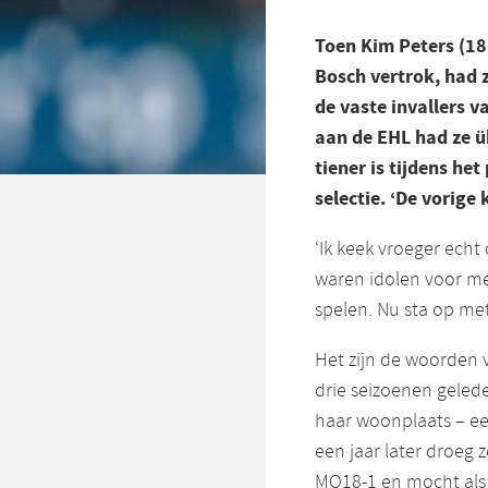
Toen Kim Peters (18
Bosch vertrok, had z
de vaste invallers 
aan de EHL had ze 
tiener is tijdens h
selectie. ‘De vorige 
‘Ik keek vroeger echt
waren idolen voor me
spelen. Nu sta op met 
Het zijn de woorden 
drie seizoenen geled
haar woonplaats – ee
een jaar later droeg
MO18-1 en mocht als 