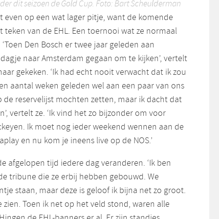
der dit seizoen de Gold Cup. Foto: Bart Scheulderman
t even op een wat lager pitje, want de komende
et teken van de EHL. Een toernooi wat ze normaal
e. ‘Toen Den Bosch er twee jaar geleden aan
dagje naar Amsterdam gegaan om te kijken’, vertelt
haar gekeken. ‘Ik had echt nooit verwacht dat ik zou
een aantal weken geleden wel aan een paar van ons
 de reservelijst mochten zetten, maar ik dacht dat
en’, vertelt ze. ‘Ik vind het zo bijzonder om voor
ckeyen. Ik moet nog ieder weekend wennen aan de
aplay en nu kom je ineens live op de NOS.’
de afgelopen tijd iedere dag veranderen. ‘Ik ben
de tribune die ze erbij hebben gebouwd. We
ntje staan, maar deze is geloof ik bijna net zo groot.
e zien. Toen ik net op het veld stond, waren alle
ingen de EHL-banners er al. Er zijn standjes