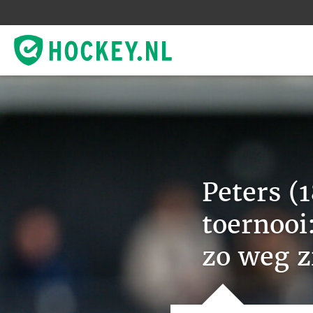
Peters (
toernooi
zo weg z