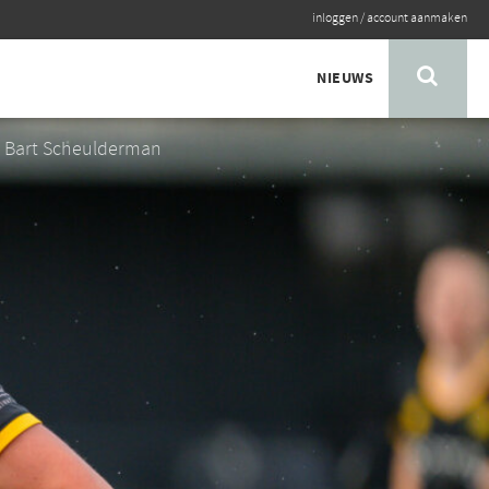
inloggen
/
account aanmaken
NIEUWS
: Bart Scheulderman