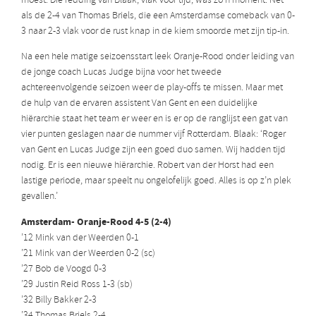
moest. Die redding van Blaak, vlak voor tijd, was zo’n moment. Net
als de 2-4 van Thomas Briels, die een Amsterdamse comeback van 0-
3 naar 2-3 vlak voor de rust knap in de kiem smoorde met zijn tip-in.
Na een hele matige seizoensstart leek Oranje-Rood onder leiding van
de jonge coach Lucas Judge bijna voor het tweede
achtereenvolgende seizoen weer de play-offs te missen. Maar met
de hulp van de ervaren assistent Van Gent en een duidelijke
hiërarchie staat het team er weer en is er op de ranglijst een gat van
vier punten geslagen naar de nummer vijf Rotterdam. Blaak: ‘Roger
van Gent en Lucas Judge zijn een goed duo samen. Wij hadden tijd
nodig. Er is een nieuwe hiërarchie. Robert van der Horst had een
lastige periode, maar speelt nu ongelofelijk goed. Alles is op z’n plek
gevallen.’
Amsterdam- Oranje-Rood 4-5 (2-4)
’12 Mink van der Weerden 0-1
’21 Mink van der Weerden 0-2 (sc)
’27 Bob de Voogd 0-3
’29 Justin Reid Ross 1-3 (sb)
’32 Billy Bakker 2-3
’34 Thomas Briels 2-4