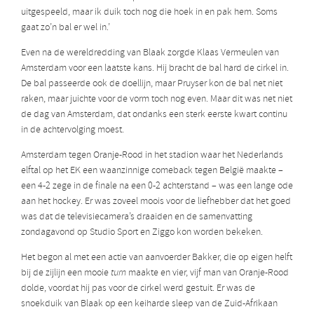
uitgespeeld, maar ik duik toch nog die hoek in en pak hem. Soms
gaat zo’n bal er wel in.’
Even na de wereldredding van Blaak zorgde Klaas Vermeulen van
Amsterdam voor een laatste kans. Hij bracht de bal hard de cirkel in.
De bal passeerde ook de doellijn, maar Pruyser kon de bal net niet
raken, maar juichte voor de vorm toch nog even. Maar dit was net niet
de dag van Amsterdam, dat ondanks een sterk eerste kwart continu
in de achtervolging moest.
Amsterdam tegen Oranje-Rood in het stadion waar het Nederlands
elftal op het EK een waanzinnige comeback tegen België maakte –
een 4-2 zege in de finale na een 0-2 achterstand – was een lange ode
aan het hockey. Er was zoveel moois voor de liefhebber dat het goed
was dat de televisiecamera’s draaiden en de samenvatting
zondagavond op Studio Sport en Ziggo kon worden bekeken.
Het begon al met een actie van aanvoerder Bakker, die op eigen helft
bij de zijlijn een mooie
turn
maakte en vier, vijf man van Oranje-Rood
dolde, voordat hij pas voor de cirkel werd gestuit. Er was de
snoekduik van Blaak op een keiharde sleep van de Zuid-Afrikaan