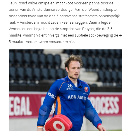
Teun Rohof wilde omspelen, maar koos voor een panna door de
benen van de Amsterdamse verdediger. Van der Weerden sleepte
tussendoor twee van de drie Eindhovense strafcorners onberispelijk
raak – Amsterdam mocht zeven keer aanleggen. Daarna legde
Vermeulen een hoge bal op de stropdas van Pruyser, die de 3-5
maakte, waarna Valentin Verga met een subtiele stickbeweging de 4-
5 maakte. Verder kwam Amsterdam niet.