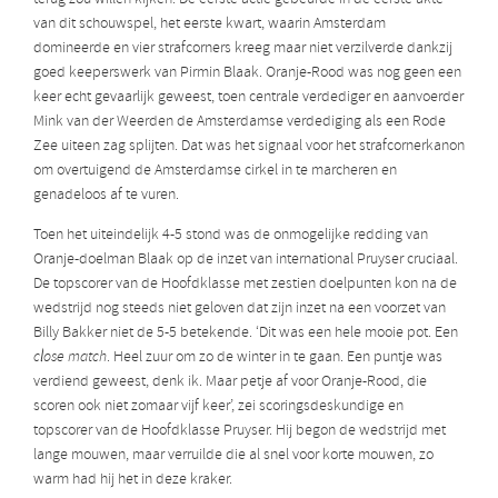
van dit schouwspel, het eerste kwart, waarin Amsterdam
domineerde en vier strafcorners kreeg maar niet verzilverde dankzij
goed keeperswerk van Pirmin Blaak. Oranje-Rood was nog geen een
keer echt gevaarlijk geweest, toen centrale verdediger en aanvoerder
Mink van der Weerden de Amsterdamse verdediging als een Rode
Zee uiteen zag splijten. Dat was het signaal voor het strafcornerkanon
om overtuigend de Amsterdamse cirkel in te marcheren en
genadeloos af te vuren.
Toen het uiteindelijk 4-5 stond was de onmogelijke redding van
Oranje-doelman Blaak op de inzet van international Pruyser cruciaal.
De topscorer van de Hoofdklasse met zestien doelpunten kon na de
wedstrijd nog steeds niet geloven dat zijn inzet na een voorzet van
Billy Bakker niet de 5-5 betekende. ‘Dit was een hele mooie pot. Een
close
match
. Heel zuur om zo de winter in te gaan. Een puntje was
verdiend geweest, denk ik. Maar petje af voor Oranje-Rood, die
scoren ook niet zomaar vijf keer’, zei scoringsdeskundige en
topscorer van de Hoofdklasse Pruyser. Hij begon de wedstrijd met
lange mouwen, maar verruilde die al snel voor korte mouwen, zo
warm had hij het in deze kraker.