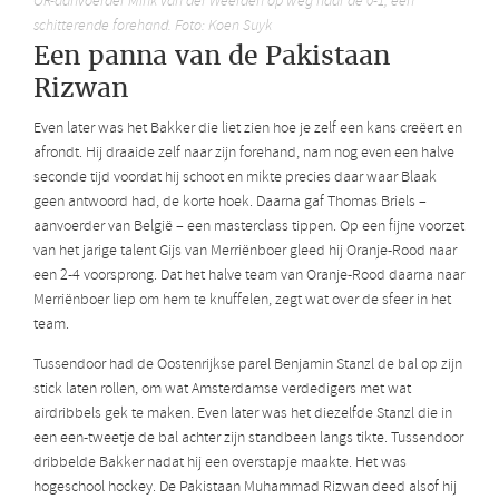
OR-aanvoerder Mink van der Weerden op weg naar de 0-1, een
schitterende forehand. Foto: Koen Suyk
Een panna van de Pakistaan
Rizwan
Even later was het Bakker die liet zien hoe je zelf een kans creëert en
afrondt. Hij draaide zelf naar zijn forehand, nam nog even een halve
seconde tijd voordat hij schoot en mikte precies daar waar Blaak
geen antwoord had, de korte hoek. Daarna gaf Thomas Briels –
aanvoerder van België – een masterclass tippen. Op een fijne voorzet
van het jarige talent Gijs van Merriënboer gleed hij Oranje-Rood naar
een 2-4 voorsprong. Dat het halve team van Oranje-Rood daarna naar
Merriënboer liep om hem te knuffelen, zegt wat over de sfeer in het
team.
Tussendoor had de Oostenrijkse parel Benjamin Stanzl de bal op zijn
stick laten rollen, om wat Amsterdamse verdedigers met wat
airdribbels gek te maken. Even later was het diezelfde Stanzl die in
een een-tweetje de bal achter zijn standbeen langs tikte. Tussendoor
dribbelde Bakker nadat hij een overstapje maakte. Het was
hogeschool hockey. De Pakistaan Muhammad Rizwan deed alsof hij