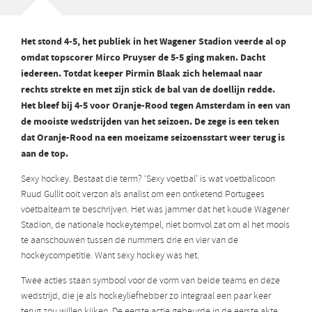
Het stond 4-5, het publiek in het Wagener Stadion veerde al op
omdat topscorer Mirco Pruyser de 5-5 ging maken. Dacht
iedereen. Totdat keeper Pirmin Blaak zich helemaal naar
rechts strekte en met zijn stick de bal van de doellijn redde.
Het bleef bij 4-5 voor Oranje-Rood tegen Amsterdam in een van
de mooiste wedstrijden van het seizoen. De zege is een teken
dat Oranje-Rood na een moeizame seizoensstart weer terug is
aan de top.
Sexy hockey. Bestaat die term? ‘Sexy voetbal’ is wat voetbalicoon
Ruud Gullit ooit verzon als analist om een ontketend Portugees
voetbalteam te beschrijven. Het was jammer dat het koude Wagener
Stadion, de nationale hockeytempel, niet bomvol zat om al het moois
te aanschouwen tussen de nummers drie en vier van de
hockeycompetitie. Want sexy hockey was het.
Twee acties staan symbool voor de vorm van beide teams en deze
wedstrijd, die je als hockeyliefhebber zo integraal een paar keer
terug zou willen kijken. De eerste actie gebeurde in de eerste akte