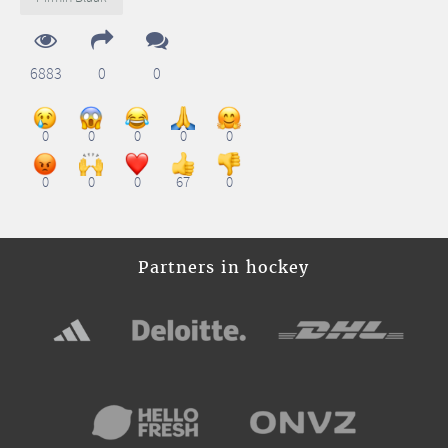
6883
0
0
0
0
0
0
0
0
0
0
67
0
Partners in hockey