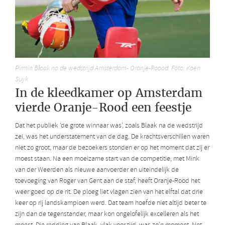
Pirmin Blaak na de wedstrijd Amsterdam- Oranje-Roood. Foto: Koen
Suyk
In de kleedkamer op Amsterdam
vierde Oranje-Rood een feestje
Dat het publiek ‘de grote winnaar was’, zoals Blaak na de wedstrijd
zei, was het understatement van de dag. De krachtsverschillen waren
niet zo groot, maar de bezoekers stonden er op het moment dat zij er
moest staan. Na een moeizame start van de competitie, met Mink
van der Weerden als nieuwe aanvoerder en uiteindelijk de
toevoeging van Roger van Gent aan de staf, heeft Oranje-Rood het
weer goed op de rit. De ploeg liet vlagen zien van het elftal dat drie
keer op rij landskampioen werd. Dat team hoefde niet altijd beter te
zijn dan de tegenstander, maar kon ongelofelijk excelleren als het