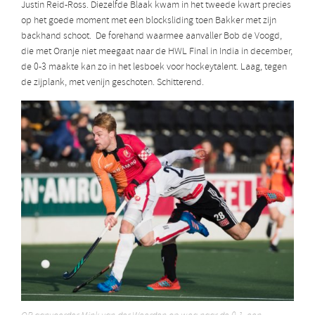
Justin Reid-Ross. Diezelfde Blaak kwam in het tweede kwart precies
op het goede moment met een blocksliding toen Bakker met zijn
backhand schoot. De forehand waarmee aanvaller Bob de Voogd,
die met Oranje niet meegaat naar de HWL Final in India in december,
de 0-3 maakte kan zo in het lesboek voor hockeytalent. Laag, tegen
de zijplank, met venijn geschoten. Schitterend.