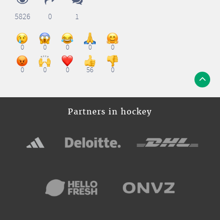
5826
0
1
0
0
0
0
0
0
0
0
56
0
Partners in hockey