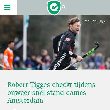
Foto: Koen Suyk
Robert Tigges checkt tijdens
onweer snel stand dames
Amsterdam