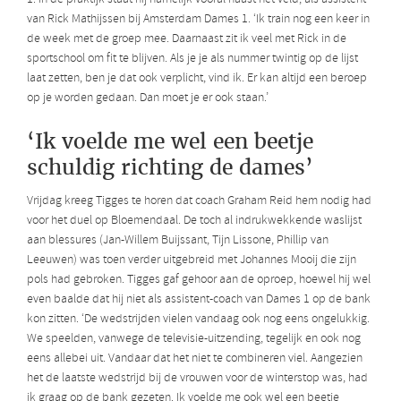
van Rick Mathijssen bij Amsterdam Dames 1. ‘Ik train nog een keer in
de week met de groep mee. Daarnaast zit ik veel met Rick in de
sportschool om fit te blijven. Als je je als nummer twintig op de lijst
laat zetten, ben je dat ook verplicht, vind ik. Er kan altijd een beroep
op je worden gedaan. Dan moet je er ook staan.’
‘Ik voelde me wel een beetje
schuldig richting de dames’
Vrijdag kreeg Tigges te horen dat coach Graham Reid hem nodig had
voor het duel op Bloemendaal. De toch al indrukwekkende waslijst
aan blessures (Jan-Willem Buijssant, Tijn Lissone, Phillip van
Leeuwen) was toen verder uitgebreid met Johannes Mooij die zijn
pols had gebroken. Tigges gaf gehoor aan de oproep, hoewel hij wel
even baalde dat hij niet als assistent-coach van Dames 1 op de bank
kon zitten. ‘De wedstrijden vielen vandaag ook nog eens ongelukkig.
We speelden, vanwege de televisie-uitzending, tegelijk en ook nog
eens allebei uit. Vandaar dat het niet te combineren viel. Aangezien
het de laatste wedstrijd bij de vrouwen voor de winterstop was, had
ik graag op de bank gezeten. Ik voelde me ook wel een beetje