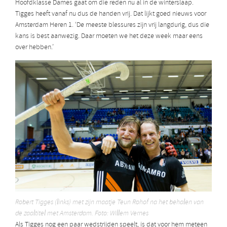
Hoofdklasse Dames gaat om die reden nu al in de winterslaap.
Tigges heeft vanaf nu dus de handen vrij. Dat lijkt goed nieuws voor
Amsterdam Heren 1. ‘De meeste blessures zijn vrij langdurig, dus die
kans is best aanwezig. Daar moeten we het deze week maar eens
over hebben.’
Robert Tigges (links) met zijn maatje Teun Rohof na het behalen van
de zaaltitel met Amsterdam. Foto: Willem Vernes
Als Tigges nog een paar wedstrijden speelt, is dat voor hem meteen