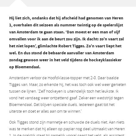
Hij liet zich, ondanks dat hij afscheid had genomen van Heren
1, overhalen dit seizoen als nummer twintig op de spelerslijst
van Amsterdam te gaan staan. ‘Dan moest er een man of vijf
omvallen voor ik aan de beurt zou zijn. Ik dacht: zo’n vaart zal
het niet lopen’, glimlachte Robert Tigges. Zo’n vaart liept het
wel. En dus stond de bebaarde aanvaller van Amsterdam
zondag gewoon weer in het veld tijdens de hockeyklassieker
op Bloemendaal.
Amsterdam verloor de Hoofdklasse-topper met 2-0. Daar baalde
Tigges van. Maar, zo erkende hij, het was toch ook wel weer genieten
tussen de lijnen. ‘Zelf hockeyen is uiteindelijk toch het leukste. Ik
vond het vandaag weer ontzettend gaaf. Zeker een wedstrijd tegen
Bloemendaal. Dat blijven speciale duels. Iedereen gaat tot het
uiterste en doet er alles aan om te winnen.’
Ook Tigges stond zijn mannetje en schuwde de duels niet. Aan niets
was te merken dat hij alleen op papier nog deel uitmaakt van Heren
1. In de praktijk staat hij namelijk vooral naast het veld, als assistent