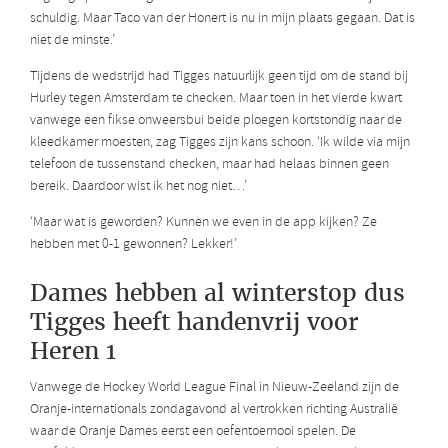
schuldig. Maar Taco van der Honert is nu in mijn plaats gegaan. Dat is
niet de minste.’
Tijdens de wedstrijd had Tigges natuurlijk geen tijd om de stand bij
Hurley tegen Amsterdam te checken. Maar toen in het vierde kwart
vanwege een fikse onweersbui beide ploegen kortstondig naar de
kleedkamer moesten, zag Tigges zijn kans schoon. ‘Ik wilde via mijn
telefoon de tussenstand checken, maar had helaas binnen geen
bereik. Daardoor wist ik het nog niet…’
‘Maar wat is geworden? Kunnen we even in de app kijken? Ze
hebben met 0-1 gewonnen? Lekker!’
Dames hebben al winterstop dus
Tigges heeft handenvrij voor
Heren 1
Vanwege de Hockey World League Final in Nieuw-Zeeland zijn de
Oranje-internationals zondagavond al vertrokken richting Australië
waar de Oranje Dames eerst een oefentoernooi spelen. De