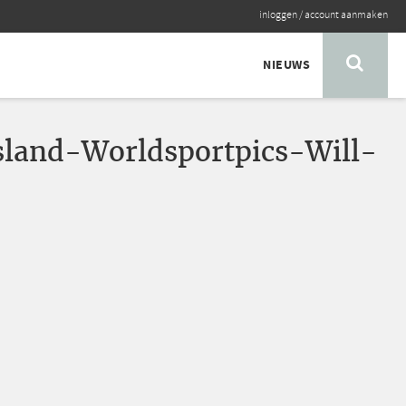
inloggen
/
account aanmaken
NIEUWS
sland-Worldsportpics-Will-