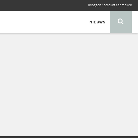
inloggen
/
account aanmaken
NIEUWS