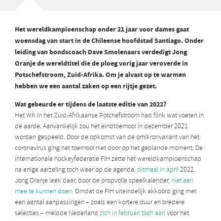
Het wereldkampioenschap onder 21 jaar voor dames gaat
woensdag van start in de Chileense hoofdstad Santiago. Onder
leiding van bondscoach Dave Smolenaars verdedigt Jong
Oranje de wereldtitel die de ploeg vorig jaar veroverde in
Potschefstroom, Zuid-Afrika. Om je alvast op te warmen
hebben we een aantal zaken op een rijtje gezet.
Wat gebeurde er tijdens de laatste editie van 2022?
Het WK in het Zuid-Afrikaanse Potchefstroom had flink wat voeten in
de aarde. Aanvankelijk zou het eindtoernooi in december 2021
worden gespeeld.
Door de opkomst van de omikronvariant van het
coronavirus ging het toernooi niet door op het geplande moment. De
internationale hockeyfederatie FIH zette het wereldkampioenschap
na enige aarzeling toch weer op de agenda,
ditmaal in april
2022.
Jong Oranje leek daar, door de propvolle speelkalender,
niet aan
mee te kunnen doen
. Omdat de FIH uiteindelijk akkoord ging met
een aantal aanpassingen – zoals een kortere duur en bredere
selecties – meldde Nederland
zich in februari toch aan
voor het