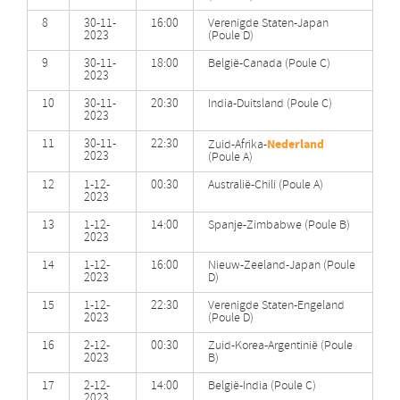
8
30-11-
16:00
Verenigde Staten-Japan
2023
(Poule D)
9
30-11-
18:00
België-Canada (Poule C)
2023
10
30-11-
20:30
India-Duitsland (Poule C)
2023
11
30-11-
22:30
Nederland
Zuid-Afrika-
2023
(Poule A)
12
1-12-
00:30
Australië-Chili (Poule A)
2023
13
1-12-
14:00
Spanje-Zimbabwe (Poule B)
2023
14
1-12-
16:00
Nieuw-Zeeland-Japan (Poule
2023
D)
15
1-12-
22:30
Verenigde Staten-Engeland
2023
(Poule D)
16
2-12-
00:30
Zuid-Korea-Argentinië (Poule
2023
B)
17
2-12-
14:00
België-India (Poule C)
2023