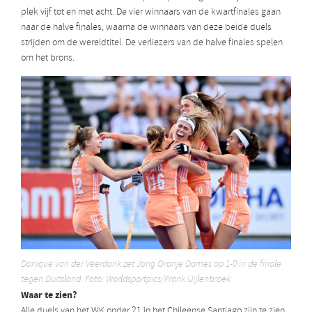
plek vijf tot en met acht. De vier winnaars van de kwartfinales gaan
naar de halve finales, waarna de winnaars van deze beide duels
strijden om de wereldtitel. De verliezers van de halve finales spelen
om het brons.
Danique van der Veerdonk zet Jong Oranje Dames op 1-0 in de finale
tegen Duitsland. Foto: Worldsportpics/Frank Uijlenbroek
Waar te zien?
Alle duels van het WK onder 21 in het Chileense Santiago zijn te zien