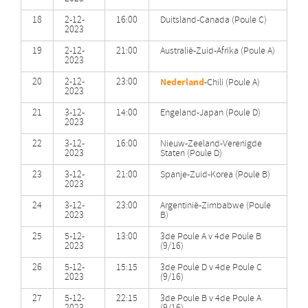
18
2-12-
16:00
Duitsland-Canada (Poule C)
2023
19
2-12-
21:00
Australië-Zuid-Afrika (Poule A)
2023
20
2-12-
23:00
Nederland
-Chili (Poule A)
2023
21
3-12-
14:00
Engeland-Japan (Poule D)
2023
22
3-12-
16:00
Nieuw-Zeeland-Verenigde
2023
Staten (Poule D)
23
3-12-
21:00
Spanje-Zuid-Korea (Poule B)
2023
24
3-12-
23:00
Argentinië-Zimbabwe (Poule
2023
B)
25
5-12-
13:00
3de Poule A v 4de Poule B
2023
(9/16)
26
5-12-
15:15
3de Poule D v 4de Poule C
2023
(9/16)
27
5-12-
22:15
3de Poule B v 4de Poule A