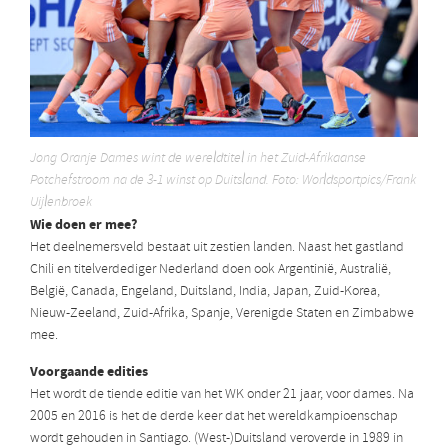
Jong Oranje Dames wint de wereldtitel in het Zuid-Afrikaanse
Potchefstroom na de 3-1 winst op Duitsland. Foto: Worldsportpics/Frank
Uijlenbroek
Wie doen er mee?
Het deelnemersveld bestaat uit zestien landen. Naast het gastland
Chili en titelverdediger Nederland doen ook Argentinië, Australië,
België, Canada, Engeland, Duitsland, India, Japan, Zuid-Korea,
Nieuw-Zeeland, Zuid-Afrika, Spanje, Verenigde Staten en Zimbabwe
mee.
Voorgaande edities
Het wordt de tiende editie van het WK onder 21 jaar, voor dames. Na
2005 en 2016 is het de derde keer dat het wereldkampioenschap
wordt gehouden in Santiago.
(West-)Duitsland veroverde in 1989 in