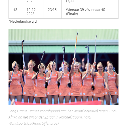
2023
(3/4)
48
10-12-
23:15
Winnaar 39 v Winnaar 40
2023
(Finale)
*Nederlandse tijd
Jong Oranje Dames voorafgaand aan het kwartfinaleduel tegen Zuid-
Afrika op het WK onder 21 jaar in Potchefstroom. Foto:
Worldsportpics/Frank Uijlenbroek