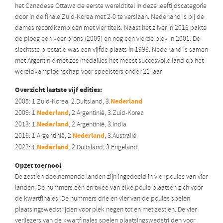
het Canadese Ottawa de eerste wereldtitel in deze leeftijdscategorie
door in de finale Zuid-Korea met 2-0 te verslaan. Nederland is bij de
dames recordkampioen met vier titels. Naast het zilver in 2016 pakte
de ploeg een keer brons (2005) en nog een vierde plek in 2001. De
slechtste prestatie was een vijfde plaats in 1993. Nederland is samen
met Argentinië met zes medailles het meest succesvolle land op het
wereldkampioenschap voor speelsters onder 21 jaar.
Overzicht laatste vijf edities:
Nederland
2005: 1.Zuid-Korea, 2.Duitsland, 3.
Nederland
2009: 1.
, 2.Argentinië, 3.Zuid-Korea
Nederland
2013: 1.
, 2.Argentinië, 3.India
Nederland
2016: 1.Argentinië, 2.
, 3.Australië
Nederland
2022: 1.
, 2.Duitsland, 3.Engeland
Opzet toernooi
De zestien deelnemende landen zijn ingedeeld in vier poules van vier
landen. De nummers één en twee van elke poule plaatsen zich voor
de kwartfinales. De nummers drie en vier van de poules spelen
plaatsingswedstrijden voor plek negen tot en met zestien. De vier
verliezers van de kwartfinales spelen plaatsingswedstrijden voor