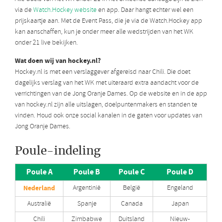
via de
Watch.Hockey website
en app. Daar hangt echter wel een
prijskaartje aan. Met de Event Pass, die je via de Watch.Hockey app
kan aanschaffen, kun je onder meer alle wedstrijden van het WK
onder 21 live bekijken.
Wat doen wij van hockey.nl?
Hockey.nl is met een verslaggever afgereisd naar Chili. Die doet
dagelijks verslag van het WK met uiteraard extra aandacht voor de
verrichtingen van de Jong Oranje Dames. Op de website en in de app
van hockey.nl zijn alle uitslagen, doelpuntenmakers en standen te
vinden. Houd ook onze social kanalen in de gaten voor updates van
Jong Oranje Dames.
Poule-indeling
Poule A
Poule B
Poule C
Poule D
Nederland
Argentinië
België
Engeland
Australië
Spanje
Canada
Japan
Chili
Zimbabwe
Duitsland
Nieuw-