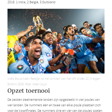
2016: 1.India, 2.België, 3.Duitsland
India bouwt een feestje na het winnen van het WK onder 21 in eigen
land in 2016. Foto: Koen Suyk
Opzet toernooi
De zestien deelnemende landen zijn opgedeeld in vier poules van
vier landen. De nummers één en twee van elke poule plaatsen zich
voor de kwartfinales. De nummers drie en vier van de poules spelen