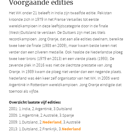
Voorgaande edities
Het WK onder 21 beleeft in India zijn twaalfde editie. Pakistan
kroonde zich in 1979 in het Franse Versailles tot eerste
wereldkampioen in deze leeftijdscategorie door in de finale
(West-)Duitsland te verslaan. De Duitsers zijn met zes titels
recordkampioen. Jong Oranje, dat aan alle edities deelnam, bereikte
twee keer de finale (1985 en 2009), maar kwam beide keren niet
verder dan een zilveren medaille. Ook haalde de Nederlandse ploeg
twee keer brons (1979 en 2013) en een vierde plaats (1993). De
zevende plek in 2016 was niet de slechtste prestatie van Jong
Oranje. In 1989 kwam de ploeg niet verder dan een negende plaats.
Nederland was één keer zelf organisator van het WK. In 2005 werd
Argentinië in Rotterdam wereldkampioen. Jong Oranje eindigde dat
toernooi als vijfde.
Overzicht laatste vijf edities:
2001: 1.India, 2.Argentinië, 3.Duitsland
2005: 1.Argentinië, 2.Australië, 3.Spanje
Nederland
2009: 1.Duitsland, 2.
, 3.Australië
Nederland
2013: 1.Duitsland, 2.Frankrijk, 3.