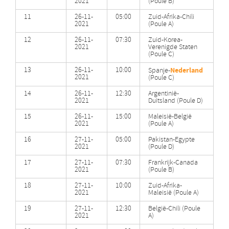
2021
(Poule B)
11
26-11-
05:00
Zuid-Afrika-Chili
2021
(Poule A)
12
26-11-
07:30
Zuid-Korea-
2021
Verenigde Staten
(Poule C)
13
26-11-
10:00
Nederland
Spanje-
2021
(Poule C)
14
26-11-
12:30
Argentinië-
2021
Duitsland (Poule D)
15
26-11-
15:00
Maleisië-België
2021
(Poule A)
16
27-11-
05:00
Pakistan-Egypte
2021
(Poule D)
17
27-11-
07:30
Frankrijk-Canada
2021
(Poule B)
18
27-11-
10:00
Zuid-Afrika-
2021
Maleisië (Poule A)
19
27-11-
12:30
België-Chili (Poule
2021
A)