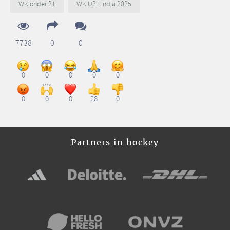
WK onder 21
WK U21 India 2025
7738
0
0
0
0
0
0
0
0
0
0
28
0
Partners in hockey