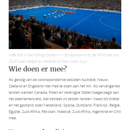
Volle bak in het Kalinga Stadium in Bhubaneswar bij de WK-finale van
2018 tussen België en Nederland. Foto: Koen Suyk
Wie doen er mee?
Als gevolg van de coronapandemie besloten Australië, Nieuw-
Zeeland en Engeland niet mee te doen aan het WK. Als vervangende
landen werden Canada, Polen en Verenigde Staten toegevoegd aan
het deelnemersveld, dat bestaat uit zestien landen. Naast dit drietal
en het gastland doen Nederland, Spanje, Duitsland, Frankrijk, België,
Egypte, Zuid-Afrika, Pakistan, Maleisië, Zuid-Afrika, Argentinië en Chili
mee.