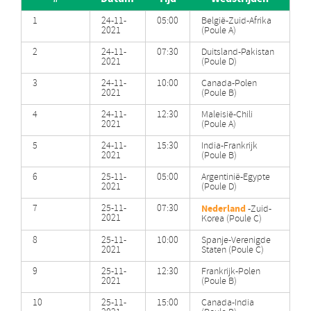
1
24-11-
05:00
België-Zuid-Afrika
2021
(Poule A)
2
24-11-
07:30
Duitsland-Pakistan
2021
(Poule D)
3
24-11-
10:00
Canada-Polen
2021
(Poule B)
4
24-11-
12:30
Maleisië-Chili
2021
(Poule A)
5
24-11-
15:30
India-Frankrijk
2021
(Poule B)
6
25-11-
05:00
Argentinië-Egypte
2021
(Poule D)
7
25-11-
07:30
Nederland
-Zuid-
2021
Korea (Poule C)
8
25-11-
10:00
Spanje-Verenigde
2021
Staten (Poule C)
9
25-11-
12:30
Frankrijk-Polen
2021
(Poule B)
10
25-11-
15:00
Canada-India