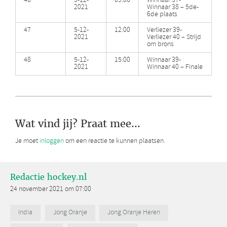
46
5-12-
09:00
Winnaar 37-
2021
Winnaar 38 – 5de-
6de plaats
47
5-12-
12:00
Verliezer 39-
2021
Verliezer 40 – Strijd
om brons
48
5-12-
15:00
Winnaar 39-
2021
Winnaar 40 – Finale
Wat vind jij? Praat mee...
Je moet
inloggen
om een reactie te kunnen plaatsen.
Redactie hockey.nl
24 november 2021 om 07:00
India
Jong Oranje
Jong Oranje Heren