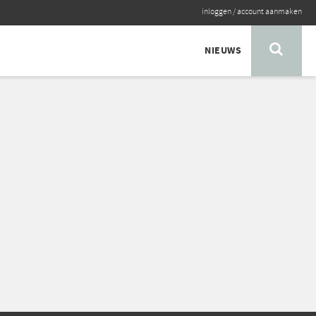
inloggen
/
account aanmaken
NIEUWS