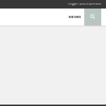
inloggen
/
account aanmaken
NIEUWS