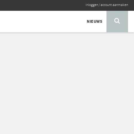
inloggen
/
account aanmaken
NIEUWS