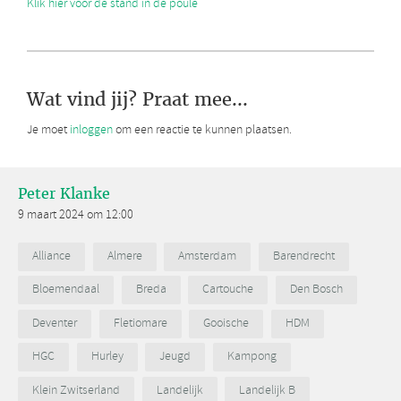
Klik hier voor de stand in de poule
Wat vind jij? Praat mee...
Je moet
inloggen
om een reactie te kunnen plaatsen.
Peter Klanke
9 maart 2024 om 12:00
Alliance
Almere
Amsterdam
Barendrecht
Bloemendaal
Breda
Cartouche
Den Bosch
Deventer
Fletiomare
Gooische
HDM
HGC
Hurley
Jeugd
Kampong
Klein Zwitserland
Landelijk
Landelijk B