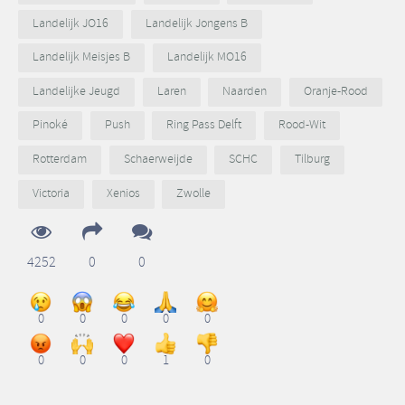
Landelijk JO16
Landelijk Jongens B
Landelijk Meisjes B
Landelijk MO16
Landelijke Jeugd
Laren
Naarden
Oranje-Rood
Pinoké
Push
Ring Pass Delft
Rood-Wit
Rotterdam
Schaerweijde
SCHC
Tilburg
Victoria
Xenios
Zwolle
4252
0
0
0
0
0
0
0
0
0
0
1
0