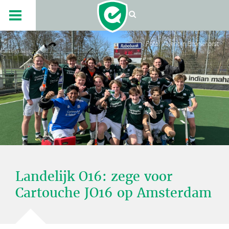
Foto: Valentijn Bronkhorst
Landelijk O16: zege voor
Cartouche JO16 op Amsterdam