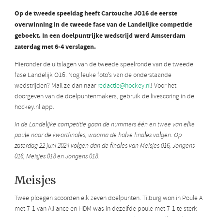
Op de tweede speeldag heeft Cartouche JO16 de eerste
overwinning in de tweede fase van de Landelijke competitie
geboekt. In een doelpuntrijke wedstrijd werd Amsterdam
zaterdag met 6-4 verslagen.
Hieronder de uitslagen van de tweede speelronde van de tweede
fase Landelijk O16. Nog leuke foto’s van de onderstaande
wedstrijden? Mail ze dan naar
redactie@hockey.nl
! Voor het
doorgeven van de doelpuntenmakers, gebruik de livescoring in de
hockey.nl app.
In de Landelijke competitie gaan de nummers één en twee van elke
poule naar de kwartfinales, waarna de halve finales volgen. Op
zaterdag 22 juni 2024 volgen dan de finales van Meisjes 016, Jongens
016, Meisjes 018 en Jongens 018.
Meisjes
Twee ploegen scoorden elk zeven doelpunten. Tilburg won in Poule A
met 7-1 van Alliance en HDM was in dezelfde poule met 7-1 te sterk