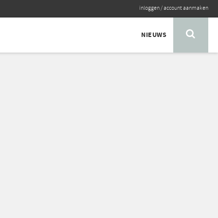
inloggen
/
account aanmaken
NIEUWS