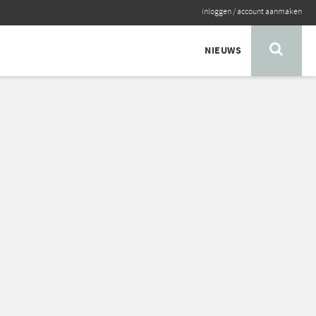
inloggen
/
account aanmaken
NIEUWS