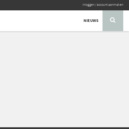
inloggen
/
account aanmaken
NIEUWS