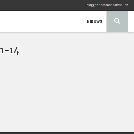
inloggen
/
account aanmaken
NIEUWS
n-14