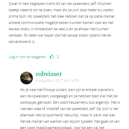
Zover ik heb begrepen komt dit van de speelsters zelf. Mischien
beetje vreemd om te doen, maar als ze zich daar beter bij voelen,
prima toch. Als speelsters het idee hebben dat ze op deze manier
andere communicatie mogelijkheden kunnen trainen voor als het
lawaai straks in Amsterdam te veel is en ze elkaar niet kunnen
verstaan. En laten we hopen dat het lawaai straks tijdens het ek
oorverdovend is.
Log in om te reageren
2
robvisser
9 augustus, 2017 om 14:05
Als je naar het filmpje luistert, dan zijn er enkele scenario's
aan de speelsters voorgelegd en ze hebben toen die met de
oordopjes gekozen. Een soort keuzemenu dus eigenlijk. Het is
niet een idee of initiatief van de speelsters zelf. Op zich is het
allemaal niet zo spannend natuurlijk, maar ik denk wel dat
het de manier van werken van Alyson typeert. Het gaat uit van
een soort maakbaarheidsideaal. Voor de een zal het