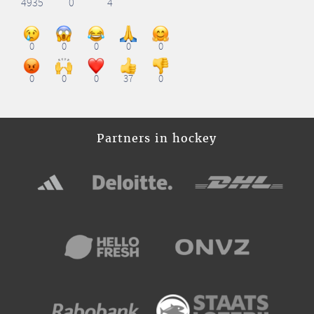
4935
0
4
0
0
0
0
0
0
0
0
37
0
Partners in hockey