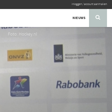
inloggen
/
account aanmaken
NIEUWS
Foto: Hockey.nl