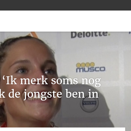
 ‘Ik merk soms nog
ik de jongste ben in