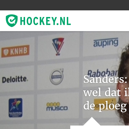
Sanders:
wel dat 
de ploeg