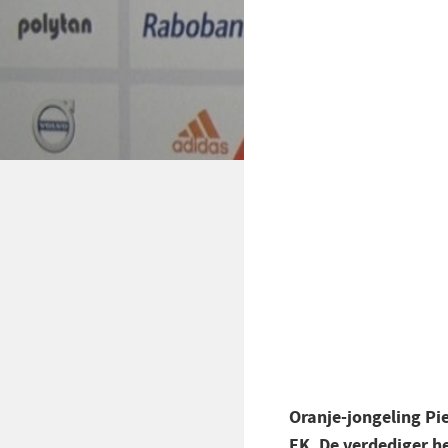
Oranje-jongeling Pie
EK. De verdediger h