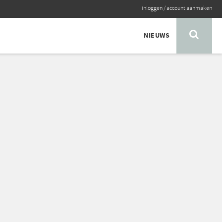
inloggen
/
account aanmaken
NIEUWS