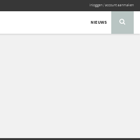
inloggen
/
account aanmaken
NIEUWS