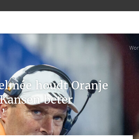
Wor
elmée houdt Oranje
‘Kansen beter
’