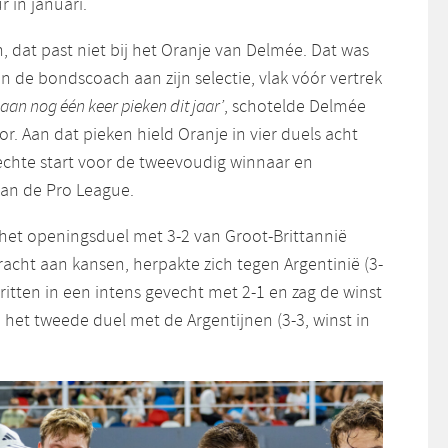
r in januari.
 dat past niet bij het Oranje van Delmée. Dat was
 de bondscoach aan zijn selectie, vlak vóór vertrek
aan nog één keer pieken dit jaar’
, schotelde Delmée
. Aan dat pieken hield Oranje in vier duels acht
echte start voor de tweevoudig winnaar en
an de Pro League.
 het openingsduel met 3-2 van Groot-Brittannië
acht aan kansen, herpakte zich tegen Argentinië (3-
Britten in een intens gevecht met 2-1 en zag de winst
 het tweede duel met de Argentijnen (3-3, winst in