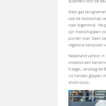
qualifiers voor de deu
Maar gas terugnemen,
ook de boodschap van
naar Argentinië. ‘
We g
zijn manschappen voor
punten over. Geen sl
regerend kampioen v
Nederland verloor in
ondanks een karrenvr
0 zege), versloeg de 
uit handen glippen in
shoot-outs).