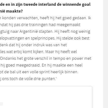
rde en in zijn tweede interland de winnende goal
nnië maakte?
 konden verwachten, heeft hij het goed gedaan. Ik
mdat hij pas drie trainingen had meegemaakt
egtuig naar Argentinië stapten. Hij heeft nog weinig
lopvattingen en spelprincipes. Hij stelde ook best
 denk dat hij onder indruk was van het
les wat erbij komt kijken. Maar hij heeft wel
 Ondanks het grote verschil in tempo en power met
 hij goed meegedraaid. En hij maakte een heel
t de bal uit een volle sprint heerlijk binnen.
 ons toch de volle drie punten.’