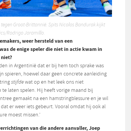
tegen Groot-Brittannië. Spits Nicolas Bandurak kijkt
ics/Rodrigo Jaramillo.
emakers, weer hersteld van een
as de enige speler die niet in actie kwam in
niet?
rden in Argentinië dat er bij hem toch sprake was
zijn spieren, hoewel daar geen concrete aanleiding
tring
stijfde
wat op en het leek ons niet
e laten spelen. Hij heeft vorige maand bij
entree gemaakt na een hamstringblessure en je wil
 dat er weer iets gebeurt. Vooral omdat hij ook al
sure moest missen.’
verrichtingen van die andere aanvaller, Joep