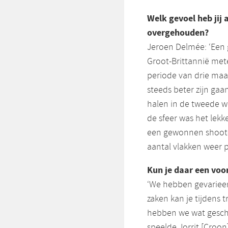
Welk gevoel heb jij 
overgehouden?
Jeroen Delmée: ‘Een 
Groot-Brittannië met
periode van drie maa
steeds beter zijn gaa
halen in de tweede w
de sfeer was het lekk
een gewonnen shoot-o
aantal vlakken weer p
Kun je daar een voo
‘We hebben gevarieerd
zaken kan je tijdens 
hebben we wat gescho
speelde Jorrit [Croon