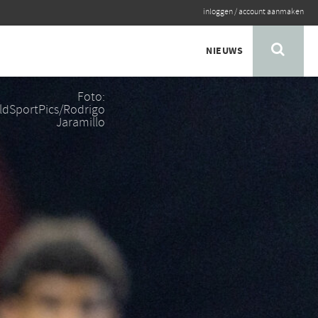
inloggen
/
account aanmaken
NIEUWS
Foto:
ldSportPics/Rodrigo
Jaramillo