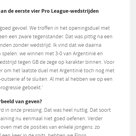
aan de eerste vier Pro League-wedstrijden
goed gevoel. We troffen in het openingsduel met
een een zware tegenstander. Dat was pittig na een
nden zonder wedstrijd. Ik vind dat we daarna
n spelen: we winnen met 3-0 van Argentinië en
edstrijd tegen GB de zege op karakter binnen. Voor
er om het laatste duel met Argentinië toch nog met
utserie af te sluiten. Al met al hebben we op een
rogressie geboekt.’
rbeeld van geven?
 in onze pressing. Dat was heel nuttig. Dat soort
training nu eenmaal niet goed oefenen. Verder
ven met de posities van enkele jongens: zo
] een keer in de spits, hebben we Floris