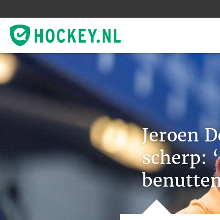
Jeroen D
scherp: 
benutten