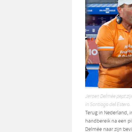
Jeroen Delmée pept zij
in Santiago del Estero
Terug in Nederland, i
handbereik na een pi
Delmée naar zijn bevi