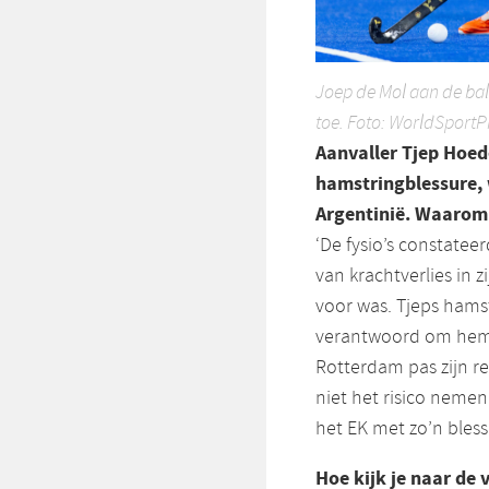
Joep de Mol aan de bal 
toe. Foto: WorldSportP
Aanvaller Tjep Hoed
hamstringblessure, w
Argentinië. Waarom 
‘De fysio’s constatee
van krachtverlies in 
voor was. Tjeps hams
verantwoord om hem t
Rotterdam pas zijn r
niet het risico nemen
het EK met zo’n bles
Hoe kijk je naar de 