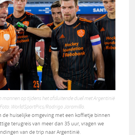
n mannen op tijdens het afsluitende duel met Argentinië
. Foto: WorldSportPics/Rodrigo Jaramillo.
n de huiselijke omgeving met een koffietje binnen
ttige terugreis van meer dan 35 uur, vragen we
ndingen van de trip naar Argentinië.