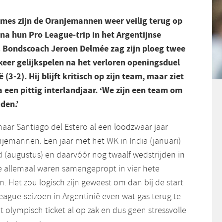
ames zijn de Oranjemannen weer veilig terug op
a hun Pro League-trip in het Argentijnse
. Bondscoach Jeroen Delmée zag zijn ploeg twee
keer gelijkspelen na het verloren openingsduel
(3-2). Hij blijft kritisch op zijn team, maar ziet
 een pittig interlandjaar. ‘We zijn een team om
den.’
naar Santiago del Estero al een loodzwaar jaar
jemannen. Een jaar met het WK in India (januari)
d (augustus) en daarvóór nog twaalf wedstrijden in
e allemaal waren samengepropt in vier hete
 Het zou logisch zijn geweest om dan bij de start
eague-seizoen in Argentinië even wat gas terug te
olympisch ticket al op zak en dus geen stressvolle