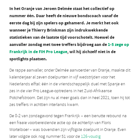
In het Oranje van Jeroen Delmée staat het collectief op
nummer één. Daar heeft de nieuwe bondscoach vanaf de
eerste dag bij zijn spelers op gehamerd. Je merkt het ook
wanneer je Thierry Brinkman zijn indrukwekkende
statistieken van de laatste tijd voorschotelt. Hoewel de
aanvaller zondag met twee treffers bijdroeg aan de
1-5 zege op
Frankrijk in de FIH Pro League
, wil hij zichzelf niet in de
spotlights plaatsen.
De rappe aanvaller, onder Delmée aanvoerder van Oranje, maakte dit
kalenderjaar al zeven doelpunten in vijf wedstrijden voor het
Nederlands elftal: één in de vriendschappelijk duel met Spanje en
zes in de vier Pro League-optredens in het Zuid-Afrikaanse
Potchefstroom. Dat zijn nu al meer goals dan in heel 2021, toen hij tot
zes treffers in achttien interlands kwam.
De 0-2 van zondagavond tegen Frankrijk – een benutte rebound na
een fraaie voorbereidende actie op de achterlijn van Floris
Wortelboer – was bovendien zijn vijftigste doelpunt in Oranje. Even
later volgde ook nog nummer 51 voor de
126-voudig