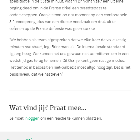
spelsituatie in de 55ste minuut, waarin Brinkman zelf een ultieme
poging deed om in de Franse cirkel een breedtepass te
onderscheppen. Oranje stond op dat moment op een comfortabele
5-1 voorsprong, dus van een directe noodzaak om druk uit te
oefenen op de Franse defensie was geen sprake.
‘We hebben als team afgesproken dat we elke keer de volle zestig
minuten
aan staan
‘, legt Brinkman uit. ‘De internationale standaard
ligt erg hoog. We kunnen het ons gewoon niet permitteren om in een
wedstrijd gas terug te nemen. Dit Oranje kent geen rustige modus.
Het tempo in balbezit en niet-balbezit moet altijd hoog zijn. Dat is het
basisniveau dat we nastreven.’
Wat vind jij? Praat mee...
Je moet
inloggen
om een reactie te kunnen plaatsen.