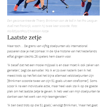
Een geconcentreerde Thierry Brinkman aan de bal in het Pro League-
duel met Frankrijk, waarin hij twee keer scoorde. Foto:
WorldSportPics/Christiaan Kotze
Laatste zetje
Maar toch… De grens van vijftig doelpunten als international
passeren doe je niet zomaar. In de rijke historie van het Nederlands
elftal gingen slechts 26 spelers hem daarin voor.
‘Ik besef dat het een mooie mijlpaal is en daar moet ik ook zeker van
genieten,’ zegt de aanvaller. ‘Als ik er zo over nadenk ben ik het
meest trots op het feit dat het bijna allemaal velddoelpunten zijn
[Brinkman scoorde twee van zijn 51 goals uit een strafcorner]. Soms
scoor ik na een individuele actie, maar heel vaak sta ik op de goede
plek om het laatste zetje te geven. Ik heb veel van mijn doelpunten te
danken aan het werk van mijn teamgenoten.’
‘Ik ben best trots op die 51 goals’, vervolgt Brinkman, ‘maar het gaat