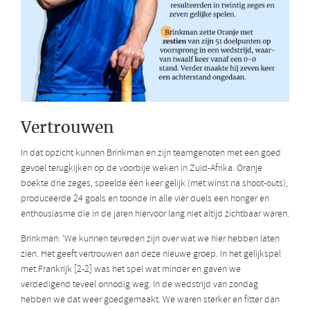
Vertrouwen
In dat opzicht kunnen Brinkman en zijn teamgenoten met een goed
gevoel terugkijken op de voorbije weken in Zuid-Afrika. Oranje
boekte drie zeges, speelde één keer gelijk (met winst na shoot-outs),
produceerde 24 goals en toonde in alle vier duels een honger en
enthousiasme die in de jaren hiervoor lang niet altijd zichtbaar waren.
Brinkman: ‘We kunnen tevreden zijn over wat we hier hebben laten
zien. Het geeft vertrouwen aan deze nieuwe groep. In het gelijkspel
met Frankrijk [2-2] was het spel wat minder en gaven we
verdedigend teveel onnodig weg. In de wedstrijd van zondag
hebben we dat weer goedgemaakt. We waren sterker en fitter dan