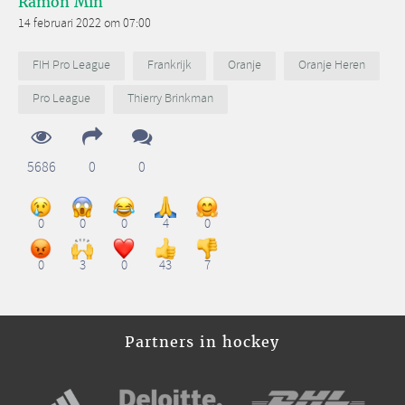
Ramon Min
14 februari 2022 om 07:00
FIH Pro League
Frankrijk
Oranje
Oranje Heren
Pro League
Thierry Brinkman
5686
0
0
0
0
0
4
0
0
3
0
43
7
Partners in hockey