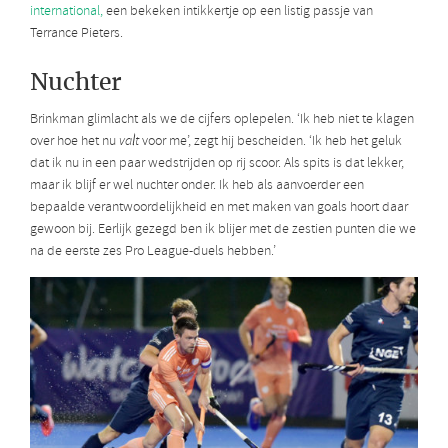
international,
een bekeken intikkertje op een listig passje van
Terrance Pieters.
Nuchter
Brinkman glimlacht als we de cijfers oplepelen. ‘Ik heb niet te klagen
over hoe het nu
valt
voor me’, zegt hij bescheiden. ‘Ik heb het geluk
dat ik nu in een paar wedstrijden op rij scoor. Als spits is dat lekker,
maar ik blijf er wel nuchter onder. Ik heb als aanvoerder een
bepaalde verantwoordelijkheid en met maken van goals hoort daar
gewoon bij. Eerlijk gezegd ben ik blijer met de zestien punten die we
na de eerste zes Pro League-duels hebben.’