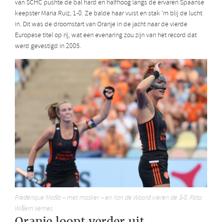
van SCHC pushte de bal hard en halfhoog langs de ervaren Spaanse
keepster Maria Ruiz, 1-0. Ze balde haar vuist en stak ‘m blij de lucht
in. Dit was de droomstart van Oranje in de jacht naar de vierde
Europese titel op rij, wat een evenaring zou zijn van het record dat
werd gevestigd in 2005.
Frédérique Matla – met masker – en Xan de Waard vieren de 3-0. Foto:
Willem Vernes
Oranje loopt verder uit