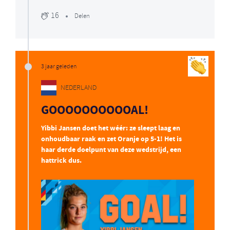
16
Delen
3 jaar geleden
NEDERLAND
GOOOOOOOOOOAL!
Yibbi Jansen doet het wéér: ze sleept laag en
onhoudbaar raak en zet Oranje op 5-1! Het is
haar derde doelpunt van deze wedstrijd, een
hattrick dus.