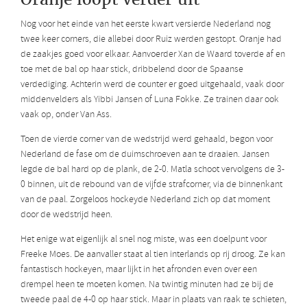
Nog voor het einde van het eerste kwart versierde Nederland nog
twee keer corners, die allebei door Ruiz werden gestopt. Oranje had
de zaakjes goed voor elkaar. Aanvoerder Xan de Waard toverde af en
toe met de bal op haar stick, dribbelend door de Spaanse
verdediging. Achterin werd de counter er goed uitgehaald, vaak door
middenvelders als Yibbi Jansen of Luna Fokke. Ze trainen daar ook
vaak op, onder Van Ass.
Toen de vierde corner van de wedstrijd werd gehaald, begon voor
Nederland de fase om de duimschroeven aan te draaien. Jansen
legde de bal hard op de plank, de 2-0. Matla schoot vervolgens de 3-
0 binnen, uit de rebound van de vijfde strafcorner, via de binnenkant
van de paal. Zorgeloos hockeyde Nederland zich op dat moment
door de wedstrijd heen.
Het enige wat eigenlijk al snel nog miste, was een doelpunt voor
Freeke Moes. De aanvaller staat al tien interlands op rij droog. Ze kan
fantastisch hockeyen, maar lijkt in het afronden even over een
drempel heen te moeten komen. Na twintig minuten had ze bij de
tweede paal de 4-0 op haar stick. Maar in plaats van raak te schieten,