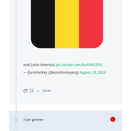
and Latin America)
pic.twitter.com/Au4VMLIEH1
— EuroHockey (@eurohockeyorg)
August 19, 2023
25
Delen
3 jaar geleden