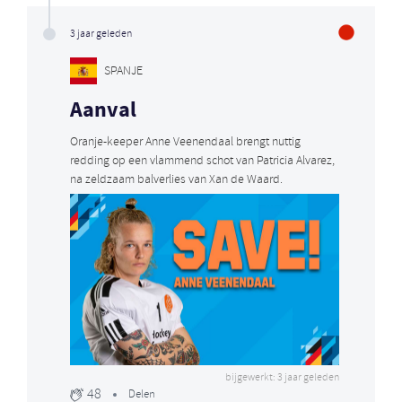
3 jaar geleden
SPANJE
Aanval
Oranje-keeper Anne Veenendaal brengt nuttig
redding op een vlammend schot van Patricia Alvarez,
na zeldzaam balverlies van Xan de Waard.
bijgewerkt: 3 jaar geleden
48
Delen