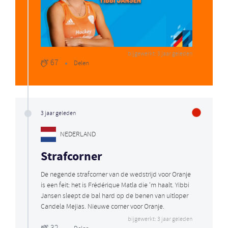
bijgewerkt: 3 jaar geleden
67
Delen
3 jaar geleden
NEDERLAND
Strafcorner
De negende strafcorner van de wedstrijd voor Oranje
is een feit: het is Frédérique Matla die 'm haalt. Yibbi
Jansen sleept de bal hard op de benen van uitloper
Candela Mejias. Nieuwe corner voor Oranje.
bijgewerkt: 3 jaar geleden