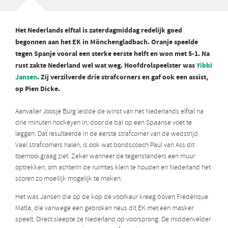
Het Nederlands elftal is zaterdagmiddag redelijk goed
begonnen aan het EK in Mönchengladbach. Oranje speelde
tegen Spanje vooral een sterke eerste helft en won met 5-1. Na
rust zakte Nederland wel wat weg. Hoofdrolspeelster was
Yibbi
Jansen
. Zij verzilverde drie strafcorners en gaf ook een assist,
op Pien Dicke.
Aanvaller Joosje Burg leidde de winst van het Nederlands elftal na
drie minuten hockeyen in, door de bal op een Spaanse voet te
leggen. Dat resulteerde in de eerste strafcorner van de wedstrijd.
Veel strafcorners halen, is ook wat bondscoach Paul van Ass dit
toernooi graag ziet. Zeker wanneer de tegenstanders een muur
optrekken, om achterin de ruimtes klein te houden en Nederland het
scoren zo moeilijk mogelijk te maken.
Het was Jansen die op de kop de voorkeur kreeg boven Frédérique
Matla, die vanwege een gebroken neus dit EK met een masker
speelt. Direct sleepte ze Nederland op voorsprong. De middenvelder