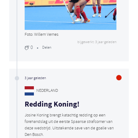
Foto: Willem Vernes
bijgewerkt: 3 jaar geleden
0
Delen
3 jaar geleden
NEDERLAND
Redding Koning!
Josine Koning brengt katachtig redding op een
forehandslag uit de eerste Spaanse strafcorner van
deze wedstrijd. Uitstekende save van de goalie van
Den Bosch.