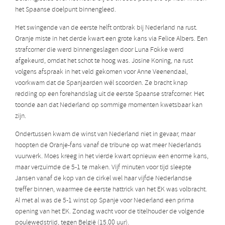
het Spaanse doelpunt binnengleed.
Het swingende van de eerste helft ontbrak bij Nederland na rust.
Oranje miste in het derde kwart een grote kans via Felice Albers. Een
strafcorner die werd binnengeslagen door Luna Fokke werd
afgekeurd, omdat het schot te hoog was. Josine Koning, na rust
volgens afspraak in het veld gekomen voor Anne Veenendaal,
voorkwam dat de Spanjaarden wél scoorden. Ze bracht knap
redding op een forehandslag uit de eerste Spaanse strafcorner. Het
toonde aan dat Nederland op sommige momenten kwetsbaar kan
zijn.
Ondertussen kwam de winst van Nederland niet in gevaar, maar
hoopten de Oranje-fans vanaf de tribune op wat meer Nederlands
vuurwerk. Moes kreeg in het vierde kwart opnieuw een enorme kans,
maar verzuimde de 5-1 te maken. Vijf minuten voor tijd sleepte
Jansen vanaf de kop van de cirkel wel haar vijfde Nederlandse
treffer binnen, waarmee de eerste hattrick van het EK was volbracht.
Al met al was de 5-1 winst op Spanje voor Nederland een prima
opening van het EK. Zondag wacht voor de titelhouder de volgende
poulewedstrijd, tegen België (15.00 uur).