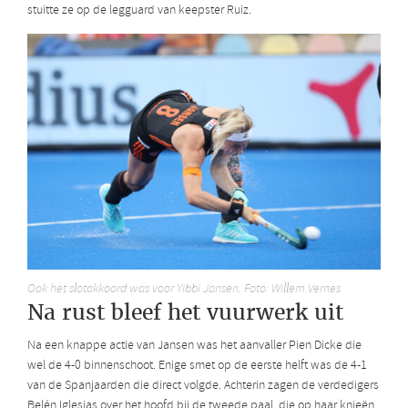
stuitte ze op de legguard van keepster Ruiz.
Ook het slotakkoord was voor Yibbi Jansen. Foto: Willem Vernes
Na rust bleef het vuurwerk uit
Na een knappe actie van Jansen was het aanvaller Pien Dicke die
wel de 4-0 binnenschoot. Enige smet op de eerste helft was de 4-1
van de Spanjaarden die direct volgde. Achterin zagen de verdedigers
Belén Iglesias over het hoofd bij de tweede paal, die op haar knieën