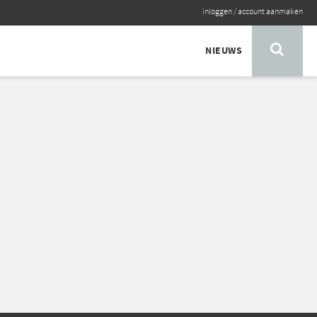
inloggen
/
account aanmaken
NIEUWS