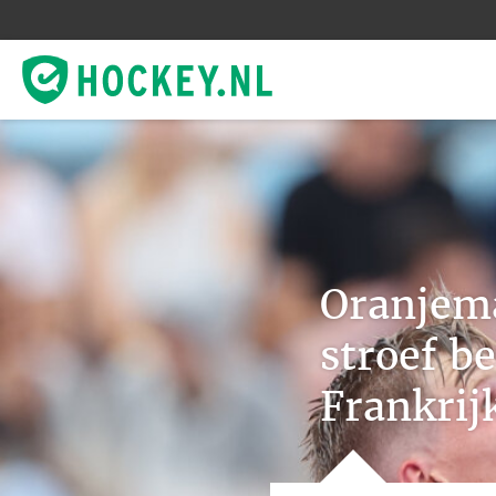
Oranjem
stroef b
Frankrij