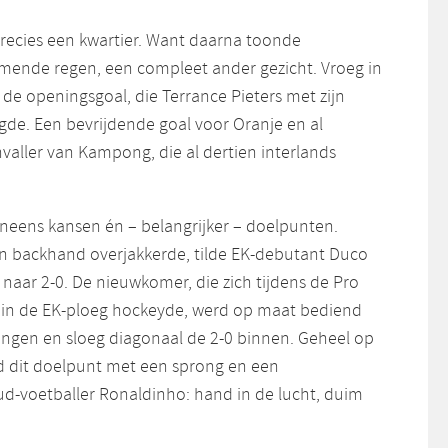
ecies een kwartier. Want daarna toonde
omende regen, een compleet ander gezicht. Vroeg in
 de openingsgoal, die Terrance Pieters met zijn
e. Een bevrijdende goal voor Oranje en al
valler van Kampong, die al dertien interlands
neens kansen én – belangrijker – doelpunten.
n backhand overjakkerde, tilde EK-debutant Duco
naar 2-0. De nieuwkomer, die zich tijdens de Pro
 in de EK-ploeg hockeyde, werd op maat bediend
ningen en sloeg diagonaal de 2-0 binnen. Geheel op
d dit doelpunt met een sprong en een
ud-voetballer Ronaldinho: hand in de lucht, duim