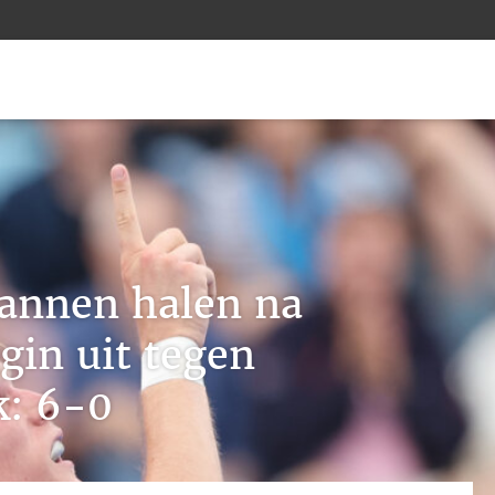
annen halen na
egin uit tegen
k: 6-0