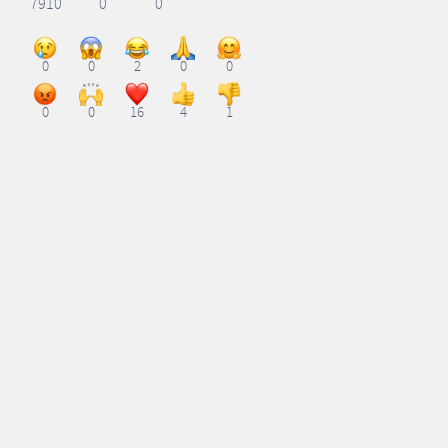
7910
0
0
0
0
2
0
0
0
0
16
4
1