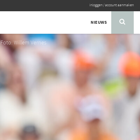
inloggen
/
account aanmaken
NIEUWS
Foto: Willem Vernes