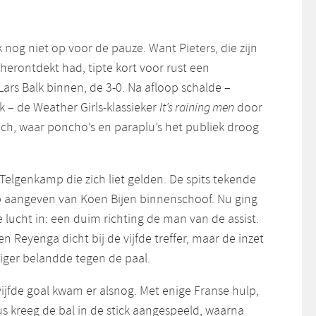
nog niet op voor de pauze. Want Pieters, die zijn
 herontdekt had, tipte kort voor rust een
ars Balk binnen, de 3-0. Na afloop schalde –
jk – de Weather Girls-klassieker
It’s raining men
door
ach, waar poncho’s en paraplu’s het publiek droog
Telgenkamp die zich liet gelden. De spits tekende
 op aangeven van Koen Bijen binnenschoof. Nu ging
 lucht in: een duim richting de man van de assist.
n Reyenga dicht bij de vijfde treffer, maar de inzet
iger belandde tegen de paal.
ijfde goal kwam er alsnog. Met enige Franse hulp,
s kreeg de bal in de stick aangespeeld, waarna