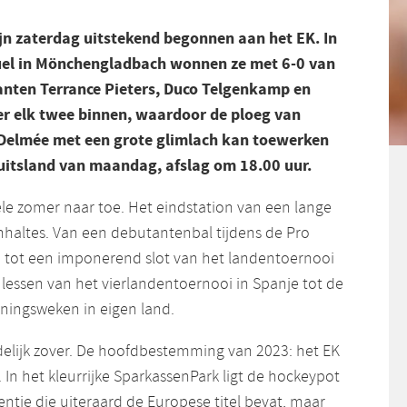
n zaterdag uitstekend begonnen aan het EK. In
uel in Mönchengladbach wonnen ze met 6-0 van
anten Terrance Pieters, Duco Telgenkamp en
er elk twee binnen, waardoor de ploeg van
Delmée met een grote glimlach kan toewerken
uitsland van maandag, afslag om 18.00 uur.
ele zomer naar toe. Het eindstation van een lange
enhaltes. Van een debutantenbal tijdens de Pro
 tot een imponerend slot van het landentoernooi
e lessen van het vierlandentoernooi in Spanje tot de
ainingsweken in eigen land.
elijk zover. De hoofdbestemming van 2023: het EK
In het kleurrijke SparkassenPark ligt de hockeypot
ntje die uiteraard de Europese titel bevat, maar