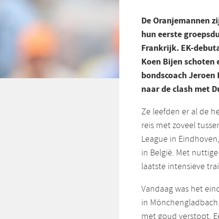
De Oranjemannen zij
hun eerste groepsd
Frankrijk. EK-debut
Koen Bijen schoten 
bondscoach Jeroen 
naar de clash met D
Ze leefden er al de h
reis met zoveel tuss
League in Eindhoven,
in België. Met nuttig
laatste intensieve tr
Vandaag was het eind
in Mönchengladbach. 
met goud verstopt. Ee