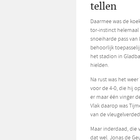
tellen
Daarmee was de koek 
tor-instinct helemaal
snoeiharde pass van L
behoorlijk toepasseli
het stadion in Gladb
hielden.
Na rust was het weer 
voor de 4-0, die hij
er maar één vinger de
Vlak daarop was Tijme
van de vleugelverded
Maar inderdaad, die v
dat wel. Jonas de Geu