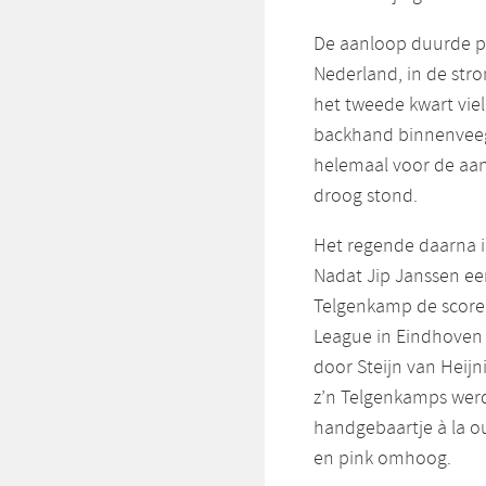
De aanloop duurde pr
Nederland, in de str
het tweede kwart viel
backhand binnenveegd
helemaal voor de aan
droog stond.
Het regende daarna i
Nadat Jip Janssen ee
Telgenkamp de score 
League in Eindhoven
door Steijn van Heij
z’n Telgenkamps wer
handgebaartje à la o
en pink omhoog.