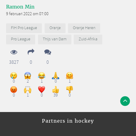
Ramon Min
9 februari 2022 om 07:00
FIH Pro League
Oranje
Oranje Heren
Pro League
Thijs van Dam
Zuid-Afrika
3827
0
0
0
2
1
0
1
0
1
0
39
0
Partners in hockey