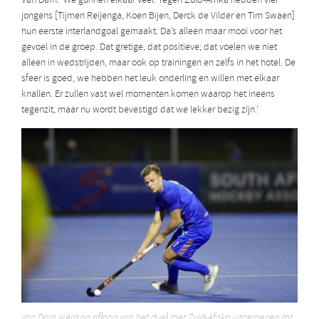
Van Dam: ‘We gunnen elkaar veel. Tegen Zuid-Afrika hebben vier
jongens [Tijmen Reijenga, Koen Bijen, Derck de Vilder en Tim Swaen]
hun eerste interlandgoal gemaakt. Da’s alleen maar mooi voor het
gevoel in de groep. Dat gretige, dat positieve; dat voelen we niet
alleen in wedstrijden, maar ook op trainingen en zelfs in het hotel. De
sfeer is goed, we hebben het leuk onderling en willen met elkaar
knallen. Er zullen vast wel momenten komen waarop het ineens
tegenzit, maar nu wordt bevestigd dat we lekker bezig zijn.’
Van Dam werd na afloop van het duel met Zuid-Afrika uitgeroepen tot