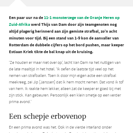
Een paar uur na de
11-1 monsterzege van de Oranje Heren op
Zuid-Afrika
werd Thijs van Dam door zijn teamgenoten nog
altijd plagerig herinnerd aan zijn gemiste strafbal, zo’n acht
minuten voor tijd. Bij een stand van 1-9 kon de aanvaller van
Rotterdam de dubbele cijfers op het bord pushen, maar keeper
Estiaan Kriek tikte de bal knap uit de kruising.
‘Ze houden er maar niet over op’, lacht Van Dam na het nuttigen van
de late maaltijd in het hotel. ‘Ik oefen de laatste tijd veel op het
nemen van strafballen. Toen ik door mijn eigen actie een strafbal
meekreeg, zei Jip [Janssen] dat ík hem mocht nemen. Dat vond ik tof
van hem. Ik raakte hem lekker, alleen zat de keeper er goed bij met
zijn stick. Kan gebeuren. Persoonlijk een klein smetje op een verder
prima avond.’
Een schepje erbovenop
En een prima avond was het. Ook in de vierde interland onder