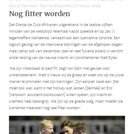
Man of the Match. Foto: WorldSportPics/Christiaan Kotze
Nog fitter worden
Dat Oranje de Zuid-Afrikanen uitgerekend in de laatste vijftien
minuten van de wedstrijd helemaal kapot speelde en op zes (!)
tegentreffers trakteerde, verraadt ook een ijzersterke conditie. Een
logisch gevolg van de intensieve trainingen van de afgelopen dagen
maar zeker ook van december, toen er veel fysieke arbeid is verricht
onder leiding van de nieuwe kracht- en conditietrainer Matt Eyles.
‘We zijn inderdaad al best fit’, zegt Van Dam met gevoel voor
understatement. ‘Matt is nieuw bij de groep en weet ons op de juiste
manier te prikkelen met zijn trainingen. Zijn aanpak slaat aan. Dat
moet ook wel, want in het hockey wat Jeroen [Delmée] en Eric
[Verboom, assistent-bondscoach] willen spelen, zijn kracht en
snelheid heel belangrijk. We zijn op de goede weg, maar moeten de
komende maanden nog veel fitter worden.’