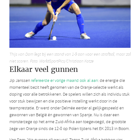
Thijs van Dam legt bij een stand van 1-9 aan voor een strafbal, maar zal
niet scoren. Foto: WorldSportPics/Christiaan Kotze
Elkaar veel gunnen
Jip Janssen
refereerde er vorige maand ook al aan
: de energie die
momenteel bezit heeft genomen van de Oranje-selectie werkt als
doping voor alle betrokkenen. De spelers willen zich als individu stuk
voor stuk bewijzen en die positieve instelling werkt door in de
teamprestatie. Er werd onder Delmée eerder al gelijkgespeeld en
gewonnen van België én gewonnen van Spanje. Nu is daar een
monsterzege op het arme Zuid-Afrika aan toegevoegd, de grootste
zege van Oranje sinds de 12-0 op Polen tijdens het EK 2013 in Boom.