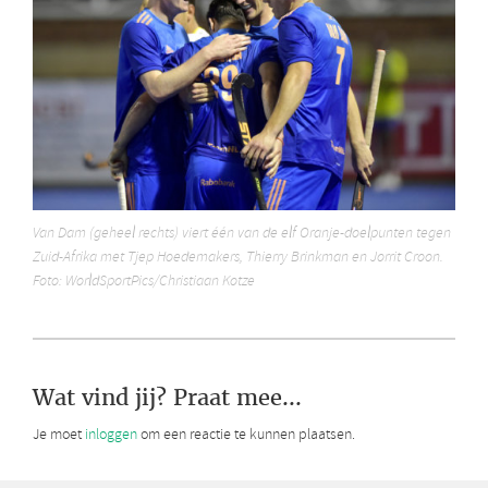
Van Dam (geheel rechts) viert één van de elf Oranje-doelpunten tegen
Zuid-Afrika met Tjep Hoedemakers, Thierry Brinkman en Jorrit Croon.
Foto: WorldSportPics/Christiaan Kotze
Wat vind jij? Praat mee...
Je moet
inloggen
om een reactie te kunnen plaatsen.