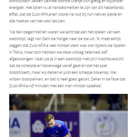
bondscoach Jeroen Delmée toonde Oranje zich gretig en bijzonder
energiek. Het lijken nu al handelsmerken te zijn van dit Nederlands
elftal, dat de Zuid-Afrikanen vooral na rust bij hun nekvel pakte en
alle hoeken van het veld liet zien.
‘Na tien dagen trainen waren we echt toe aan het spelen van een
wedstrijd’, legt Van Dam de honger naar de bal uit. ‘Ik moet eerlijk
zeggen dat Zuid-Afrika veel minder sterk was dan tijdens de Spelen
in Tokio, maar toch hebben we deze uitslag helemaal zelf
afgedwongen. Vaak zie je in een wedstrijd met zo’n krachtsverschil
dat de scherpte er halverwege vanaf gaat en dat het spel
doodbloedt, maar wij deden er juist een schepje bovenop. We
wilden doorpakken, en dat is heel goed gelukt. Zeker in de fase dat
Zuid-Afrika vijf minuten met een man minder speelde.’