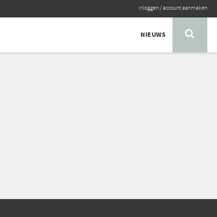
inloggen
/
account aanmaken
NIEUWS