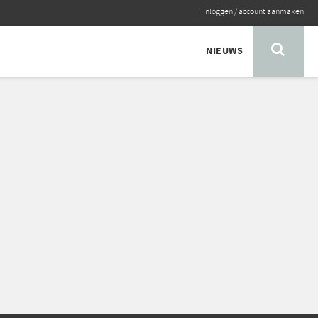
inloggen
/
account aanmaken
NIEUWS