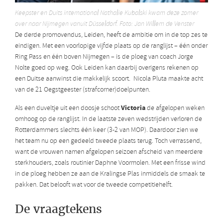
Keepster en Duits international Nathalie Kubalski kwam deze zomer
over naar Nijmegen vanuit Düsseldorf. Foto: Jan Willem de Venster
De derde promovendus, Leiden, heeft de ambitie om in de top zes te
eindigen. Met een voorlopige vijfde plaats op de ranglijst – één onder
Ring Pass en één boven Nijmegen – is de ploeg van coach Jorge
Nolte goed op weg. Ook Leiden kan daarbij overigens rekenen op
een Duitse aanwinst die makkelijk scoort. Nicola Pluta maakte acht
van de 21 Oegstgeester (strafcorner)doelpunten.
Victoria
Als een duveltje uit een doosje schoot
de afgelopen weken
omhoog op de ranglijst. In de laatste zeven wedstrijden verloren de
Rotterdammers slechts één keer (3-2 van MOP). Daardoor zien we
het team nu op een gedeeld tweede plaats terug. Toch verrassend,
want de vrouwen namen afgelopen seizoen afscheid van meerdere
sterkhouders, zoals routinier Daphne Voormolen. Met een frisse wind
in de ploeg hebben ze aan de Kralingse Plas inmiddels de smaak te
pakken. Dat belooft wat voor de tweede competitiehelft.
De vraagtekens