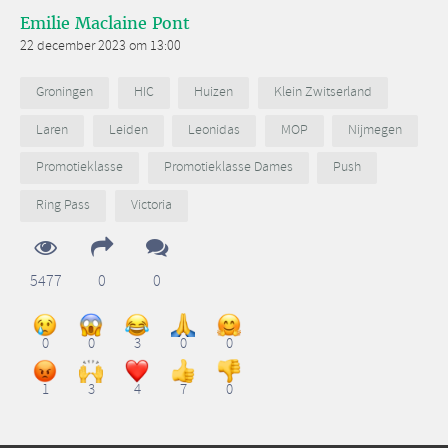
Emilie Maclaine Pont
22 december 2023 om 13:00
Groningen
HIC
Huizen
Klein Zwitserland
Laren
Leiden
Leonidas
MOP
Nijmegen
Promotieklasse
Promotieklasse Dames
Push
Ring Pass
Victoria
5477
0
0
0
0
3
0
0
1
3
4
7
0