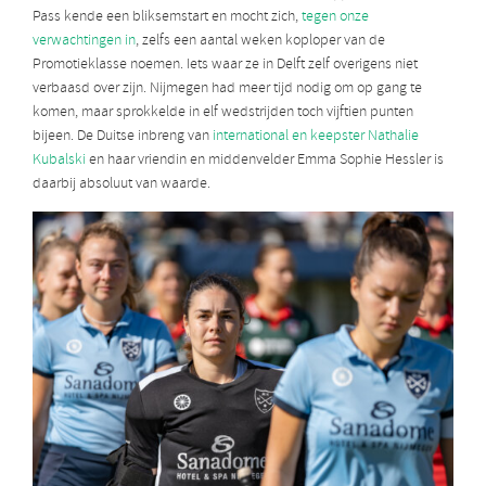
Pass kende een bliksemstart en mocht zich,
tegen onze
verwachtingen in
, zelfs een aantal weken koploper van de
Promotieklasse noemen. Iets waar ze in Delft zelf overigens niet
verbaasd over zijn. Nijmegen had meer tijd nodig om op gang te
komen, maar sprokkelde in elf wedstrijden toch vijftien punten
bijeen. De Duitse inbreng van
international en keepster Nathalie
Kubalski
en haar vriendin en middenvelder Emma Sophie Hessler is
daarbij absoluut van waarde.