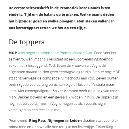
De eerste seizoenshelft in de Promotieklasse Dames is ten
einde is. Tijd om de balans op te maken. Welke teams deden
het bijzonder goed en welke ploegen lieten steken vallen? In
ons kerstrapport zetten we het op een rijtje.
De toppers
MOP
won begin september de Promotieklasse Cup
. Goed voor het
zelfvertrouwen, maar als resultaat uit een voorbereidingstoernooi
zeker niet alleszeggend. Toch lieten de vrouwen uit Vught de
afgelopen maanden zien geen eendagsvlieg te zijn. Sterker nog: MOP
staat halverwege de competitie ruimschoots aan kop. Zeven punten
bedraagt de voorsprong op achtervolgers Huizen en Victoria maar
liefst. Met cornergoalgetter Bo van Kempen heeft de ploeg van coach
Mark Dekker bovendien een gevaarlijk wapen in huis. De prijzen zijn
nog niet verdeeld, maar in Vught mogen ze zich voorzichtig al
verheugen op een feestje in mei.
Ring Pass
Nijmegen
Leiden
Promovendi
,
en
draaien stuk voor stuk
prima mee en zien we alle drie terug in het linkerrijtje. Zeker Ring