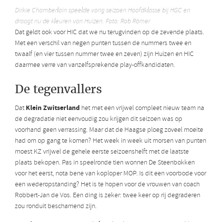
Dirkie Chamberlain speelde vorig seizoen Hoofdklasse bij HGC en
draagt nu de kleuren van Huizen. Foto: Rob Römer
Dat geldt ook voor HIC dat we nu terugvinden op de zevende plaats.
Met een verschil van negen punten tussen de nummers twee en
twaalf (en vier tussen nummer twee en zeven) zijn Huizen en HIC
daarmee verre van vanzelfsprekende play-offkandidaten.
De tegenvallers
Klein Zwitserland
Dat
het met een vrijwel compleet nieuw team na
de degradatie niet eenvoudig zou krijgen dit seizoen was op
voorhand geen verrassing. Maar dat de Haagse ploeg zoveel moeite
had om op gang te komen? Het week in week uit morsen van punten
moest KZ vrijwel de gehele eerste seizoenshelft met de laatste
plaats bekopen. Pas in speelronde tien wonnen De Steenbokken
voor het eerst, nota bene van koploper MOP. Is dit een voorbode voor
een wederopstanding? Het is te hopen voor de vrouwen van coach
Robbert-Jan de Vos. Een ding is zeker: twee keer op rij degraderen
zou ronduit beschamend zijn.