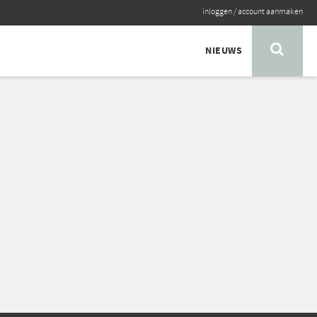
inloggen
/
account aanmaken
NIEUWS