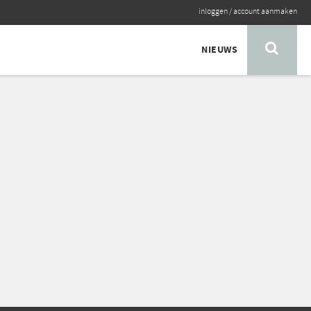
inloggen
/
account aanmaken
NIEUWS