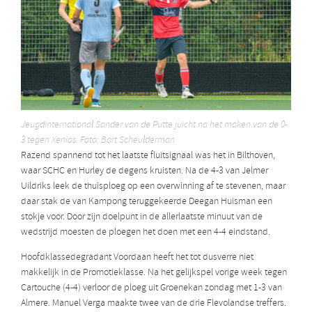
Jeugdinternational Sander van de Putte juicht na het maken van de 0-
3 tegen Xenios. Foto: Bart Scheulderman
Razend spannend tot het laatste fluitsignaal was het in Bilthoven,
waar SCHC en Hurley de degens kruisten. Na de 4-3 van Jelmer
Uildriks leek de thuisploeg op een overwinning af te stevenen, maar
daar stak de van Kampong teruggekeerde Deegan Huisman een
stokje voor. Door zijn doelpunt in de allerlaatste minuut van de
wedstrijd moesten de ploegen het doen met een 4-4 eindstand.
Hoofdklassedegradant Voordaan heeft het tot dusverre niet
makkelijk in de Promotieklasse. Na het gelijkspel vorige week tegen
Cartouche (4-4) verloor de ploeg uit Groenekan zondag met 1-3 van
Almere. Manuel Verga maakte twee van de drie Flevolandse treffers.