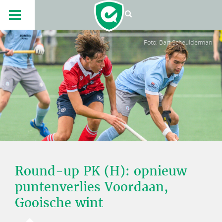
Foto: Bart Scheulderman
Round-up PK (H): opnieuw
puntenverlies Voordaan,
Gooische wint