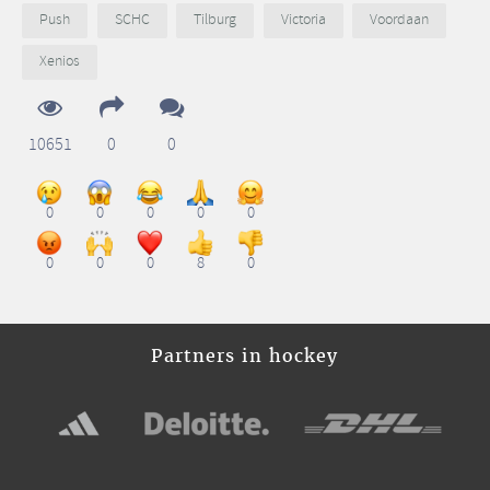
Push
SCHC
Tilburg
Victoria
Voordaan
Xenios
10651
0
0
0
0
0
0
0
0
0
0
8
0
Partners in hockey