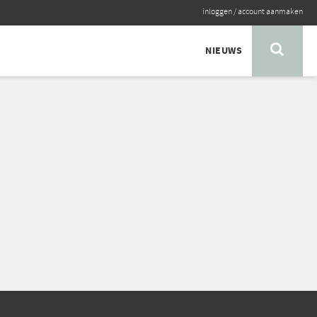
inloggen
/
account aanmaken
NIEUWS